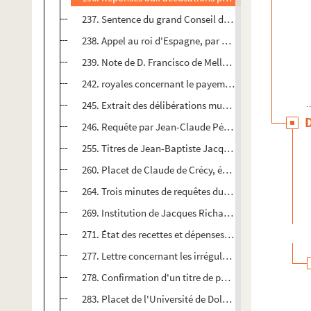
237. Sentence du grand Conseil de Malines condamnan
238. Appel au roi d'Espagne, par Pétrey de Champvan
239. Note de D. Francisco de Mello, gouverneur généra
242. royales concernant le payement des gages de Phi
245. Extrait des délibérations municipales de Besanç
246. Requête par Jean-Claude Pétremand pour être pro
255. Titres de Jean-Baptiste Jacquet, résident de Fra
260. Placet de Claude de Crécy, énumérant les service
264. Trois minutes de requêtes du baron de Watteville,
269. Institution de Jacques Richard de Chauvirey en qu
271. État des recettes et dépenses publiques de la F
277. Lettre concernant les irrégularités de Vincent J
278. Confirmation d'un titre de pension accordée à Cl
283. Placet de l'Université de Dole contre les démarche