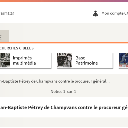
 sa résolution de donner la charge de bailli de D...
rance
Mon compte C
 avec un maître des requêtes au Parlement n'empêche p...
arlement de Dole, accordées à Jean-Baptiste de Cuisan...
rneur des Pays-Bas, à la veuve du comte François de ...
E
oul et de Fretigney, relatives aux invasions de la...
CHERCHES CIBLÉES
c de Sesa par le connétable de Castille (1595)
Imprimés
Base
Emmanuel de Gorrevod, marquis de Marnay et duc de Pont...
multimédia
Patrimoine
résident du Conseil de Flandres (1618) ; sceau du C...
t avec Claude de Rye, baron de Balançon. (Vers 1615)
n-Baptiste Pétrey de Champvans contre le procureur général...
avec le parlement et le gouverneur de la Franche-Comté...
Notice
1 sur 1
motion au grade de chevalier de la Toison d'or (1617...
enot, gentilhomme appointé en la garnison de Dole, p...
an-Baptiste Pétrey de Champvans contre le procureur gén
urtemberg-Montbéliard au gouverneur de la Franche-Comt...
veur d'Adrien de Thomassin, président du parlement d...