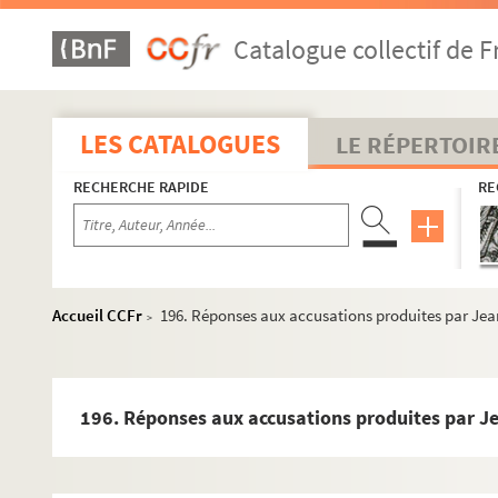
101. Lettre du roi Philippe II notifiant au duc de Parme
Catalogue collectif de F
102. Lettre du duc de Parme déclarant que la parenté
103. Patentes de conseiller-maître aux requêtes du p
108. Lettre du comte Pierre-Ernest de Mansfeld, gouve
LES CATALOGUES
LE RÉPERTOIR
114. Quatre lettres, en langue espagnole, datées de Ves
RECHERCHE RAPIDE
RE
120. Lettre, en langue espagnole, écrite de Gray au du
123. Deux lettres, en langue espagnole, de Charles-
127. Certificat de chevalerie pour Marc de Hertoghe, p
128. Exposé des motifs du duel de Ferdinand d'Andelo
Accueil CCFr
196. Réponses aux accusations produites par Jea
>
130. Correspondance de la municipalité de Besançon 
132. Lettre du marquis de Varambon au sujet de sa pro
134. Enquête concernant les services de feu Claude Vi
196. Réponses aux accusations produites par Je
140. Lettre de doléance du duc Julien-Frédéric de W
144. Patentes de conseiller d'État des Pays-Bas en fa