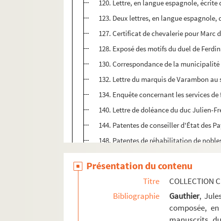
120. Lettre, en langue espagnole, écrite
123. Deux lettres, en langue espagnole
127. Certificat de chevalerie pour Marc 
128. Exposé des motifs du duel de Ferdi
130. Correspondance de la municipalité
132. Lettre du marquis de Varambon au su
134. Enquête concernant les services de
140. Lettre de doléance du duc Julien-
144. Patentes de conseiller d'État des P
148. Patentes de réhabilitation de noble
152. Motifs du duel ayant eu lieu à Brux
Présentation du contenu
154. Commission pour le gouvernement 
Titre
COLLECTION C
155. Requête de la ville d'Ornans réclam
Bibliographie
Gauthier
, Jul
159. Récit de la réception en Lorraine de
composée, en 
162. Patentes du roi d'Espagne garantiss
manuscrits du