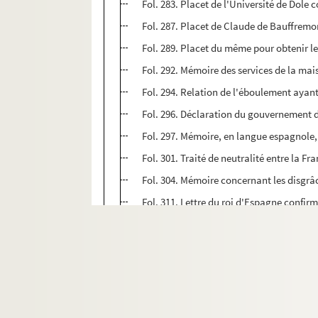
Fol. 283. Placet de l'Université de Dole 
Fol. 287. Placet de Claude de Bauffremont, 
Fol. 289. Placet du même pour obtenir le
Fol. 292. Mémoire des services de la ma
Fol. 294. Relation de l'éboulement ayant
Fol. 296. Déclaration du gouvernement d
Fol. 297. Mémoire, en langue espagnole,
Fol. 301. Traité de neutralité entre la Fr
Fol. 304. Mémoire concernant les disgrâ
Fol. 311. Lettre du roi d'Espagne confir
Fol. 312. Mémoire de Claude-François de 
Fol. 317. Déclaration du roi d'Espagne in
Fol. 319. Patente de président du parle
Fol. 321. Relation, en langue espagnole,
Fol. 326. Lettre de l'archiduc Léopold-G