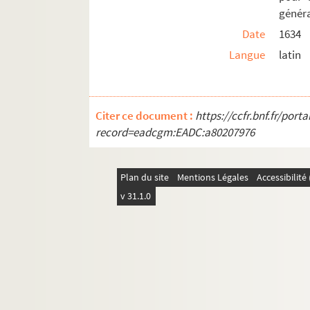
1. « Catalogue des papiers importans con
génér
5. Trois lettres de Marie de Bourgogne à 
Date
1634
7. Lettre d'anoblissement donnée à Henry
Langue
latin
8. Actes concernant Jean de Vandenesse, 
11. Instructions données par l'archiduc
19. Instructions pour la remise du collie
Citer ce document :
https://ccfr.bnf.fr/por
record=eadcgm:EADC:a80207976
21. Titre du grade de général de l'infan
23. Lettre de noblesse donnée à Louis Mey
Plan du site
25. Lettre de noblesse accordée aux frè
Mentions Légales
Accessibilit
v 31.1.0
26. Translation de Guillaume du siège ép
28. Testament dudit évêque (1530)
31. Déclaration de François Ier, roi de 
33. Lettre d'anoblissement de Jean Hugo
35. Requête présentée aux archiducs par 
37. Requête de la ville de Gray pour obten