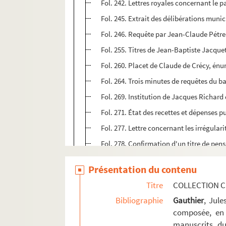
Fol. 242. Lettres royales concernant le
Fol. 245. Extrait des délibérations mun
Fol. 246. Requête par Jean-Claude Pétre
Fol. 255. Titres de Jean-Baptiste Jacque
Fol. 260. Placet de Claude de Crécy, énu
Fol. 264. Trois minutes de requêtes du ba
Fol. 269. Institution de Jacques Richard 
Fol. 271. État des recettes et dépenses 
Fol. 277. Lettre concernant les irrégul
Fol. 278. Confirmation d'un titre de pen
Fol. 283. Placet de l'Université de Dole 
Présentation du contenu
Fol. 287. Placet de Claude de Bauffremont, 
Titre
COLLECTION C
Fol. 289. Placet du même pour obtenir le
Bibliographie
Gauthier
, Jul
Fol. 292. Mémoire des services de la ma
composée, en 
Fol. 294. Relation de l'éboulement ayant
manuscrits du