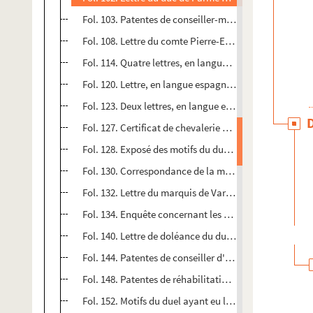
Fol. 103. Patentes de conseiller-maître aux requêtes 
Fol. 108. Lettre du comte Pierre-Ernest de Mansfeld, 
Fol. 114. Quatre lettres, en langue espagnole, datées d
Fol. 120. Lettre, en langue espagnole, écrite de Gray 
Fol. 123. Deux lettres, en langue espagnole, de Char
Fol. 127. Certificat de chevalerie pour Marc de Hertog
Fol. 128. Exposé des motifs du duel de Ferdinand d'A
Fol. 130. Correspondance de la municipalité de Besan
Fol. 132. Lettre du marquis de Varambon au sujet de s
Fol. 134. Enquête concernant les services de feu Clau
Fol. 140. Lettre de doléance du duc Julien-Frédéric
Fol. 144. Patentes de conseiller d'État des Pays-Bas 
Fol. 148. Patentes de réhabilitation de noblesse pour
Fol. 152. Motifs du duel ayant eu lieu à Bruxelles ent