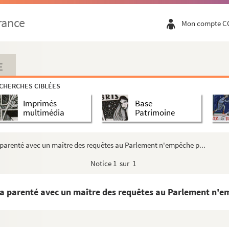
 et Claude Robert, de Gray, sa femme, ainsi que leurs ...
rance
Mon compte C
 et l'archiduchesse Jeanne, souverains de la Franche-Com...
oison d'or à Philibert de Chalon, prince d'Orange
agnole donné à Philibert de Chalon, prince d'Orange
E
taire impérial, en récompense de ce qu'il avait blessé...
CHERCHES CIBLÉES
aume et Jean de Vandenesse
Imprimés
Base
'Elne sur celui de Cauria
multimédia
Patrimoine
r la prétendue compétence du parlement de Dole en une ...
a parenté avec un maître des requêtes au Parlement n'empêche p...
ois de Gray (1531 n. s.)
Notice
1 sur 1
od, dit le capitaine Gaucher, au sujet de propos diffama...
it de prélever des taxes sur les marchandises. (Vers ...
la parenté avec un maître des requêtes au Parlement n'em
lot pour obtenir mainlevée de biens saisis sur eux par l...
nt à ses droits régaliens, se reconnaît vassale du sou...