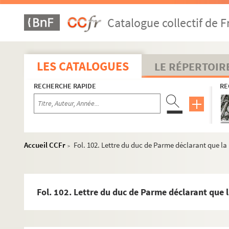
Fol. 8. Actes concernant Jean de Vandenesse, de Dijon,
Catalogue collectif de F
Fol. 11. Instructions données par l'archiduc Philippe
Fol. 19. Instructions pour la remise du collier de la T
Fol. 21. Titre du grade de général de l'infanterie esp
LES CATALOGUES
LE RÉPERTOIR
Fol. 23. Lettre de noblesse donnée à Louis Meyré, secré
RECHERCHE RAPIDE
RE
Fol. 25. Lettre de noblesse accordée aux frères Guill
Fol. 26. Translation de Guillaume du siège épiscopal d
Fol. 28. Testament dudit évêque
er
Fol. 31. Déclaration de François I
, roi de France, su
Accueil CCFr
Fol. 102. Lettre du duc de Parme déclarant que l
>
Fol. 33. Lettre d'anoblissement de Jean Hugon, bourge
Fol. 35. Requête présentée aux archiducs par Jean Var
Fol. 37. Requête de la ville de Gray pour obtenir le dro
Fol. 102. Lettre du duc de Parme déclarant que 
Fol. 41. Requête d'Étienne Franchet et Thiébaud Humbe
Fol. 43. Traité par lequel l'abbaye de Luxeuil, renonça