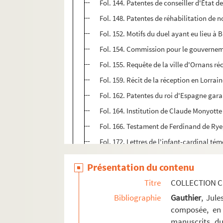
Fol. 144. Patentes de conseiller d'État 
Fol. 148. Patentes de réhabilitation de 
Fol. 152. Motifs du duel ayant eu lieu à
Fol. 154. Commission pour le gouverne
Fol. 155. Requête de la ville d'Ornans r
Fol. 159. Récit de la réception en Lorrai
Fol. 162. Patentes du roi d'Espagne gara
Fol. 164. Institution de Claude Monyotte
Fol. 166. Testament de Ferdinand de Ry
Fol. 172. Lettres de l'infant-cardinal té
Fol. 173. Autre patente de garantie don
Présentation du contenu
Fol. 175. Instructions du roi d'Espagne a
Titre
COLLECTION C
Fol. 178. Lettres patentes de Louis XIII, 
Bibliographie
Gauthier
, Jul
Fol. 179. Relation, en langue latine, de 
composée, en 
Fol. 188. Requête au roi d'Espagne, prés
manuscrits du