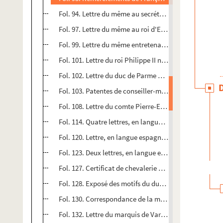
Fol. 94. Lettre du même au secrétaire d'État Laloo, sur
Fol. 97. Lettre du même au roi d'Espagne relatant les ci
Fol. 99. Lettre du même entretenant Philippe II des affa
Fol. 101. Lettre du roi Philippe II notifiant au duc de 
Fol. 102. Lettre du duc de Parme déclarant que la pa
Fol. 103. Patentes de conseiller-maître aux requêtes 
Fol. 108. Lettre du comte Pierre-Ernest de Mansfeld, 
Fol. 114. Quatre lettres, en langue espagnole, datées d
Fol. 120. Lettre, en langue espagnole, écrite de Gray 
Fol. 123. Deux lettres, en langue espagnole, de Char
Fol. 127. Certificat de chevalerie pour Marc de Hertog
Fol. 128. Exposé des motifs du duel de Ferdinand d'A
Fol. 130. Correspondance de la municipalité de Besan
Fol. 132. Lettre du marquis de Varambon au sujet de s