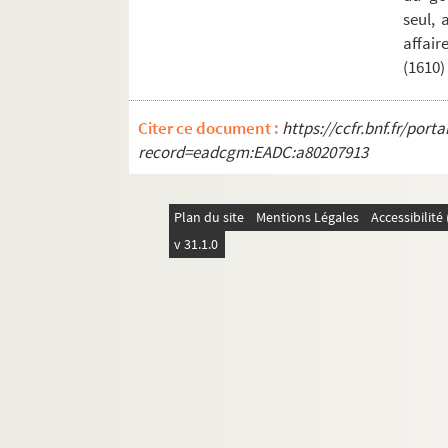
seul, 
affair
(1610)
Citer ce document :
https://ccfr.bnf.fr/por
record=eadcgm:EADC:a80207913
Plan du site
Mentions Légales
Accessibilit
v 31.1.0