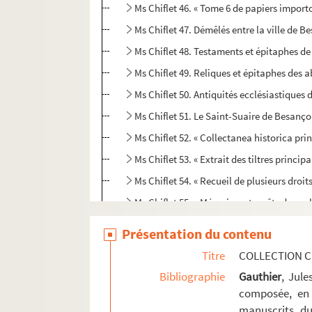
Ms Chiflet 46. « Tome 6 de papiers import
Ms Chiflet 47. Démêlés entre la ville de 
Ms Chiflet 48. Testaments et épitaphes de
Ms Chiflet 49. Reliques et épitaphes des
Ms Chiflet 50. Antiquités ecclésiastiques 
Ms Chiflet 51. Le Saint-Suaire de Besanç
Ms Chiflet 52. « Collectanea historica 
Ms Chiflet 53. « Extrait des tiltres princi
Ms Chiflet 54. « Recueil de plusieurs droi
Ms Chiflet 55. « Mémoires et arrêts du par
Ms Chiflet 56. Mémoires, délibérations et 
Présentation du contenu
Ms Chiflet 57. Sommaire des délibératio
Titre
COLLECTION C
Ms Chiflet 58. Tables des actes du parle
Bibliographie
Gauthier
, Jul
Ms Chiflet 59. Luttes intestines du parle
composée, en 
manuscrits du
Ms Chiflet 60. « Manuel des affaires de l'o