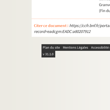
Granve
(Fin du
Citer ce document :
https://ccfr.bnf.fr/por
record=eadcgm:EADC:a80207912
Plan du site
Mentions Légales
Accessibilit
v 31.1.0