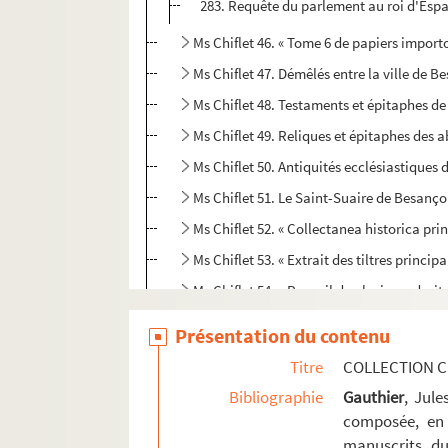
283. Requête du parlement au roi d'Espag
Ms Chiflet 46. « Tome 6 de papiers import
Ms Chiflet 47. Démêlés entre la ville de 
Ms Chiflet 48. Testaments et épitaphes de
Ms Chiflet 49. Reliques et épitaphes des
Ms Chiflet 50. Antiquités ecclésiastiques 
Ms Chiflet 51. Le Saint-Suaire de Besanç
Ms Chiflet 52. « Collectanea historica 
Ms Chiflet 53. « Extrait des tiltres princi
Ms Chiflet 54. « Recueil de plusieurs droi
Ms Chiflet 55. « Mémoires et arrêts du par
Présentation du contenu
Ms Chiflet 56. Mémoires, délibérations et 
Titre
COLLECTION C
Ms Chiflet 57. Sommaire des délibératio
Bibliographie
Gauthier
, Jul
Ms Chiflet 58. Tables des actes du parle
composée, en 
manuscrits du
Ms Chiflet 59. Luttes intestines du parle