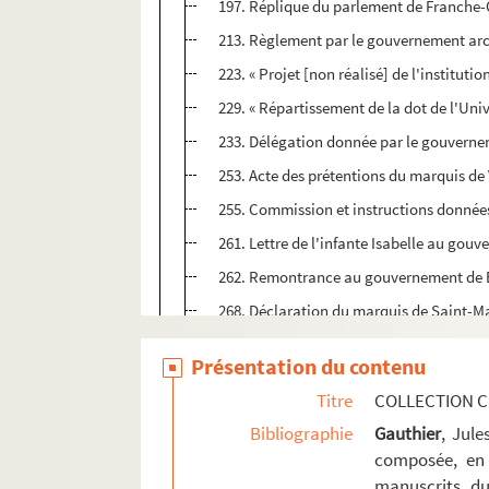
197. Réplique du parlement de Franche-
213. Règlement par le gouvernement arch
223. « Projet [non réalisé] de l'institu
229. « Répartissement de la dot de l'Univ
233. Délégation donnée par le gouverne
253. Acte des prétentions du marquis de 
255. Commission et instructions données
261. Lettre de l'infante Isabelle au gou
262. Remontrance au gouvernement de Brux
268. Déclaration du marquis de Saint-Ma
269. Enquête sur les titres de Jean-Clau
Présentation du contenu
275. « Très humbles remonstrances de l'U
Titre
COLLECTION C
283. Requête du parlement au roi d'Espag
Bibliographie
Gauthier
, Jul
Ms Chiflet 46. « Tome 6 de papiers import
composée, en 
manuscrits du
Ms Chiflet 47. Démêlés entre la ville de 