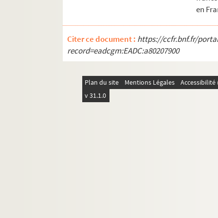
Ms Chiflet 62. « Volume contenant plusieur
en Fra
Ms Chiflet 63. « Police militaire, ou recu
Ms Chiflet 64. Epitaphes recueillies dans l
Citer ce document :
https://ccfr.bnf.fr/por
record=eadcgm:EADC:a80207900
Ms Chiflet 65. « Pièces historiques cérémon
Ms Chiflet 66. « Pièces historiques cérémon
Plan du site
Ms Chiflet 67. « Pièces historiques cérémon
Mentions Légales
Accessibilit
v 31.1.0
Ms Chiflet 68. « Pièces historiques cérémo
Ms Chiflet 69. Supplément aux recueils d