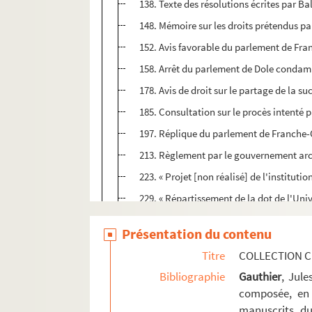
138. Texte des résolutions écrites par Ba
148. Mémoire sur les droits prétendus p
152. Avis favorable du parlement de Fran
158. Arrêt du parlement de Dole condamn
178. Avis de droit sur le partage de la 
185. Consultation sur le procès intenté 
197. Réplique du parlement de Franche-
213. Règlement par le gouvernement arch
223. « Projet [non réalisé] de l'institu
229. « Répartissement de la dot de l'Univ
233. Délégation donnée par le gouverne
Présentation du contenu
253. Acte des prétentions du marquis de 
Titre
COLLECTION C
255. Commission et instructions données
Bibliographie
Gauthier
, Jul
261. Lettre de l'infante Isabelle au gou
composée, en 
262. Remontrance au gouvernement de Brux
manuscrits du