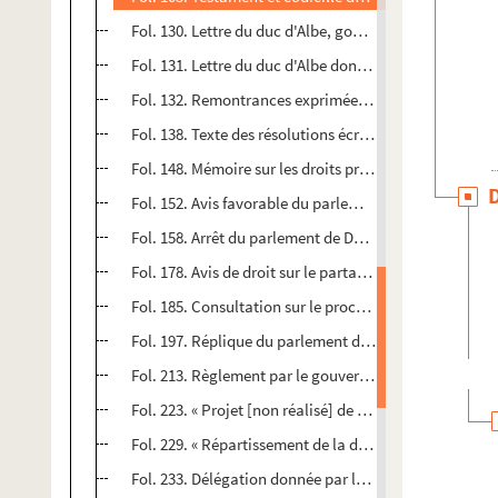
Fol. 130. Lettre du duc d'Albe, gouverneur des Pays-Ba
Fol. 131. Lettre du duc d'Albe donnant avis au gouver
Fol. 132. Remontrances exprimées, au nom du gouverne
Fol. 138. Texte des résolutions écrites par Balthazar G
Fol. 148. Mémoire sur les droits prétendus par Doroth
Fol. 152. Avis favorable du parlement de Franche-Comt
Fol. 158. Arrêt du parlement de Dole condamnant Franç
Fol. 178. Avis de droit sur le partage de la successio
Fol. 185. Consultation sur le procès intenté par Barbe
Fol. 197. Réplique du parlement de Franche-Comté aux
Fol. 213. Règlement par le gouvernement archiducal de
Fol. 223. « Projet [non réalisé] de l'institution d'un
Fol. 229. « Répartissement de la dot de l'Université de 
Fol. 233. Délégation donnée par le gouvernement arch