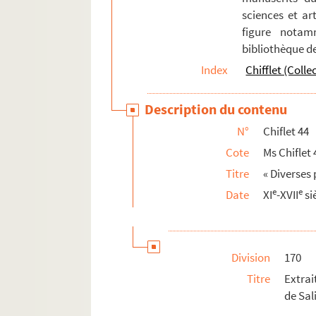
sciences et art
Ms Chiflet 64. Epitaphes recueillies dans l
figure notam
Ms Chiflet 65. « Pièces historiques cérémon
bibliothèque d
Ms Chiflet 66. « Pièces historiques cérémon
Index
Chifflet (Colle
Ms Chiflet 67. « Pièces historiques cérémon
Description du contenu
Ms Chiflet 68. « Pièces historiques cérémo
Ms Chiflet 69. Supplément aux recueils d
N°
Chiflet 44
Cote
Ms Chiflet 
Titre
« Diverses 
e
e
Date
XI
-XVII
si
Division
170
Titre
Extrai
de Sal