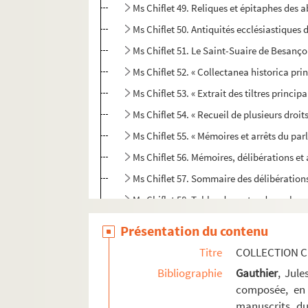
Ms Chiflet 49. Reliques et épitaphes des
Ms Chiflet 50. Antiquités ecclésiastiques 
Ms Chiflet 51. Le Saint-Suaire de Besanç
Ms Chiflet 52. « Collectanea historica 
Ms Chiflet 53. « Extrait des tiltres princi
Ms Chiflet 54. « Recueil de plusieurs droi
Ms Chiflet 55. « Mémoires et arrêts du par
Ms Chiflet 56. Mémoires, délibérations et 
Ms Chiflet 57. Sommaire des délibératio
Ms Chiflet 58. Tables des actes du parle
Ms Chiflet 59. Luttes intestines du parle
Présentation du contenu
Ms Chiflet 60. « Manuel des affaires de l'o
Titre
COLLECTION C
Ms Chiflet 61. « Rudimenta practica juris 
Bibliographie
Gauthier
, Jul
Ms Chiflet 62. « Volume contenant plusieur
composée, en 
manuscrits du
Ms Chiflet 63. « Police militaire, ou recu