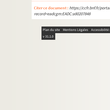
Citer ce document :
https://ccfr.bnf.fr/por
record=eadcgm:EADC:a80207848
Plan du site
Mentions Légales
Accessibilit
v 31.1.0