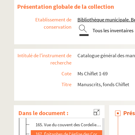
113. « ... Bail du puits à muyre du Bourg-Dessoubs de S
Présentation globale de la collection
128. Mandement du comte-duc Jean sans Peur ordonnant
Etablissement de
Bibliothèque municipale. B
130. Donation par le comte Jean de Chalon l'Antique de
conservation
Tous les inventaires
132. Lettres patentes de Charles-Quint autorisant la vi
136. « Remonstrances de Philibert de Chalon, prince
140. Sommation faite au pardessus des salines de Sali
Intitulé de l'instrument de
Catalogue général des manu
144. Note sur le revenu des salines de Salins (vers 1630
recherche
147. « Draptz délivrez aux manouvriers et manouvrières
Cote
Ms Chiflet 1-69
151. « De capitulo Sancti Mauricii Salinis ». Note histo
Titre
Manuscrits, fonds Chiflet
153. Requête présentée au roi d'Espagne, comme souve
160. Apologie du docteur Andrea Trevisio, médecin de
162. Documents concernant les Cordeliers de Salins : c
Dans le document :
Prés
164. Description du vitrail de leur église qui représen
165. Vue du couvent des Cordeliers de Salins, en 1648 
167. Épitaphes de l'église des Cordeliers de Salins