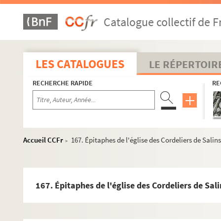
9. « Extrait de l'inventaire des chartes et tiltres de la 
Catalogue collectif de F
18. Armoiries des diverses seigneuries de la maison d
19. Charte de fondation de l'hôpital de Saint-Michel 
29. Réclamations de la municipalité du Bourg-Dessous 
LES CATALOGUES
LE RÉPERTOIR
39. Sommaire des actes de fondation de l'hôpital du S
RECHERCHE RAPIDE
RE
64. « Déclairacion des droictures... que le pardessus de 
67. « Estat oeconomique des salines de Bourgongne [sal
68. « Sommaire des personnes qu'il est nécessaire pou
71. Deux gravures en taille-douce représentant les proc
Accueil CCFr
167. Épitaphes de l'église des Cordeliers de Salins
>
73. « Raisonnement... sur l'acquisition [par l'État] d
100. « De la chauderette appellée de Rosières et des ren
102. « Extrait [par Jean-Jacques Chiflet] de l'inventaire
167. Épitaphes de l'église des Cordeliers de Sali
108. Deux ordonnances de Marguerite de France, comt
110. Trois lettres de la corporation des « rentiers du 