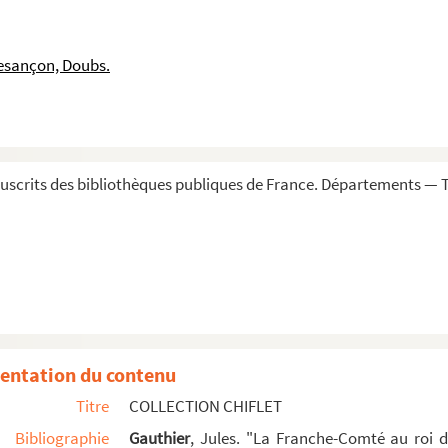
alins, laissé en amodiation par les sieurs rentier...
 la saisie des revenus du prieuré de la Madeleine de ...
esançon, Doubs.
 quinze livres de rente à l'abbaye de Cluny, pour q...
lle de Salins à démolir, pour convertir en arsenal...
 d'Orange, à madame Marguerite, comtesse usufructuaire...
ns, par Antoine de Saint-Mauris, en qualité de créan...
scrits des bibliothèques publiques de France. Départements — To
) : 573,000 francs diminués de 200,000 francs de ...
 de la saulnerie de Salins, en l'an 1620. » Ce docu...
rique, suivie d'une liste des prévôts du chapitre...
rain de la Franche-Comté, par les amodiataires des sa...
 la chambre archiducale aux Pays-Bas, en réponse à ce...
onfirmation par le comte-duc Philippe le Hardi de l...
entation du contenu
tait Jean de Chalon, évêque de Langres et ensuite ...
Titre
COLLECTION CHIFLET
(dessin au crayon gris)
Bibliographie
Gauthier
, Jules. "La Franche-Comté au roi 