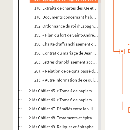
170. Extraits de chartes des XIe et XIIe siècles concern
176. Documents concernant l'abbaye de Goailles, au fo
192. Ordonnance du roi d'Espagne, Philippe II, interdis
195. « Plan du fort de Saint-André sur Salins, tiré en l
196. Charte d'affranchissement des habitants du bourg
198. Contrat du mariage de Jean de Salins, seigneur de
203. Lettres d'anoblissement accordées par l'empereu
207. « Relation de ce qu'a passé dois le mois de septemb
213. « Autre information de ce qui se traita en France, p
Ms Chiflet 45. « Tome 4 de papiers importans de la com
Ms Chiflet 46. « Tome 6 de papiers importons de la com
Ms Chiflet 47. Démêlés entre la ville de Besançon et le
Ms Chiflet 48. Testaments et épitaphes de la ville de B
Ms Chiflet 49. Reliques et épitaphes des abbayes et c