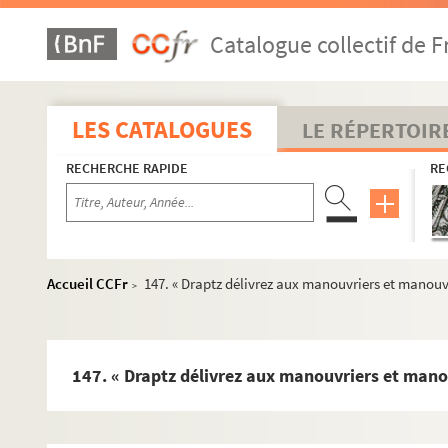
Fol. 196. Charte d'affranchissement des habitants du 
Catalogue collectif de F
Fol. 198. Contrat du mariage de Jean de Salins, seigne
Fol. 203. Lettres d'anoblissement accordées par l'em
Fol. 207. « Relation de ce qu'a passé dois le mois de se
LES CATALOGUES
LE RÉPERTOIR
Fol. 213. « Autre information de ce qui se traita en Fran
RECHERCHE RAPIDE
RE
1. « Catalogue des diverses pièces concernans la ville
3. « Urbis Salinarum brevis topographia. » (Milieu du XV
9. « Extrait de l'inventaire des chartes et tiltres de la 
18. Armoiries des diverses seigneuries de la maison d
Accueil CCFr
147. « Draptz délivrez aux manouvriers et manouvri
>
19. Charte de fondation de l'hôpital de Saint-Michel 
29. Réclamations de la municipalité du Bourg-Dessous 
39. Sommaire des actes de fondation de l'hôpital du S
147. « Draptz délivrez aux manouvriers et manouv
64. « Déclairacion des droictures... que le pardessus de 
67. « Estat oeconomique des salines de Bourgongne [sal