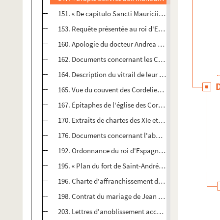
151. « De capitulo Sancti Mauricii Salinis ». Note histo
153. Requête présentée au roi d'Espagne, comme souve
160. Apologie du docteur Andrea Trevisio, médecin de
162. Documents concernant les Cordeliers de Salins : c
164. Description du vitrail de leur église qui représen
165. Vue du couvent des Cordeliers de Salins, en 1648 
167. Épitaphes de l'église des Cordeliers de Salins
170. Extraits de chartes des XIe et XIIe siècles concern
176. Documents concernant l'abbaye de Goailles, au fo
192. Ordonnance du roi d'Espagne, Philippe II, interdis
195. « Plan du fort de Saint-André sur Salins, tiré en l
196. Charte d'affranchissement des habitants du bourg
198. Contrat du mariage de Jean de Salins, seigneur de
203. Lettres d'anoblissement accordées par l'empereu