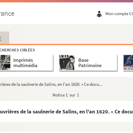
bourg de Poupet-les-Salins par Jean de Salins, sire de Po...
rance
Mon compte C
ur de Villers-Robert, et de Jeanne, bâtarde de Bavière, ...
pereur Charles-Quint à Guillaume Amyot, bourgeois de Salin...
ptembre 1611, sur le fait de l'introduction du sel mar...
E
ce, par les fermiers du sel, d'introduire le sel de P...
CHERCHES CIBLÉES
 et saulneries de Salins contenues en ce volume »...
Imprimés
Base
IIe siècle). Texte de huit pages, écrites pour ...
multimédia
Patrimoine
ville de Salins, dressé en l'an 1613, au mois...
ucale de Bourgogne, entourant l'image de Philippe l...
ères de la saulnerie de Salins, en l'an 1620. » Ce docu...
à Salins, par la comtesse Mahaut, en 1327
Notice
1 sur 1
de Salins, au sujet des obligations qu'avait envers...
aint-Sépulcre de Salins par Jean de Montaigu (1431-...
rières de la saulnerie de Salins, en l'an 1620. » Ce docu.
la grant saulnerie de Salins a en icelle. » (Mi...
ines de Salins] » : tableau écrit de la main de Ju...