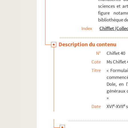
sciences et art
Ms Chiflet 66. « Pièces historiques cérémon
figure notam
Ms Chiflet 67. « Pièces historiques cérémon
bibliothèque d
Ms Chiflet 68. « Pièces historiques cérémo
Index
Chifflet (Colle
Ms Chiflet 69. Supplément aux recueils d
Description du contenu
N°
Chiflet 40
Cote
Ms Chiflet 
Titre
« Formula
commencé p
Dole, en l
généraux d
»
e
e
Date
XVI
-XVII
s