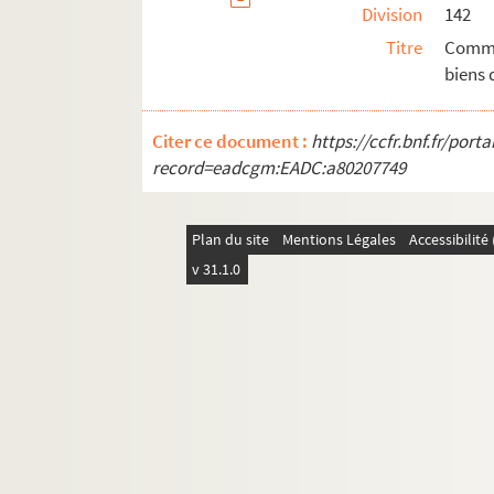
Division
142
Titre
Commi
biens 
Citer ce document :
https://ccfr.bnf.fr/por
record=eadcgm:EADC:a80207749
Plan du site
Mentions Légales
Accessibilit
v 31.1.0