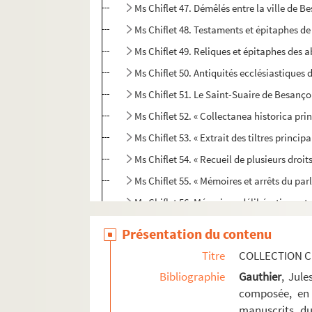
Ms Chiflet 47. Démêlés entre la ville de 
Ms Chiflet 48. Testaments et épitaphes de
Ms Chiflet 49. Reliques et épitaphes des
Ms Chiflet 50. Antiquités ecclésiastiques 
Ms Chiflet 51. Le Saint-Suaire de Besanç
Ms Chiflet 52. « Collectanea historica 
Ms Chiflet 53. « Extrait des tiltres princi
Ms Chiflet 54. « Recueil de plusieurs droi
Ms Chiflet 55. « Mémoires et arrêts du par
Ms Chiflet 56. Mémoires, délibérations et 
Ms Chiflet 57. Sommaire des délibératio
Présentation du contenu
Ms Chiflet 58. Tables des actes du parle
Titre
COLLECTION C
Ms Chiflet 59. Luttes intestines du parle
Bibliographie
Gauthier
, Jul
Ms Chiflet 60. « Manuel des affaires de l'o
composée, en 
manuscrits du
Ms Chiflet 61. « Rudimenta practica juris 