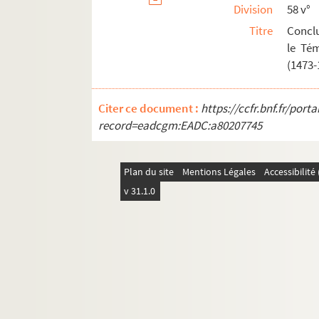
Division
58 v°
Titre
Conclu
le Té
(1473-
Citer ce document :
https://ccfr.bnf.fr/por
record=eadcgm:EADC:a80207745
Plan du site
Mentions Légales
Accessibilit
v 31.1.0