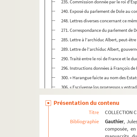
235. Commission donnée par le roi d'Es
240. Exposé du parlement de Dole au comt
248. Lettres diverses concernant ce même
271. Correspondance du parlement de Dole
285. Lettre à l'archiduc Albert, peut-êt
289. Lettre de l'archiduc Albert, gouver
290. Traité entre le roi de France et le 
296. Instructions données à François de 
300. « Harangue faicte au nom des Esta
306. « Escrivense los progressos y entrada
310. « ... Raisons pour lesquelles on ne d
Présentation du contenu
312. Motifs historiques de la neutralité m
Titre
COLLECTION C
316. Lettres échangées entre le gouvernem
Bibliographie
Gauthier
, Jul
320. « Rationes exhibitae in comitiis R
composée, en 
324. « Scriptum gallicum contra securit
manuscrits du