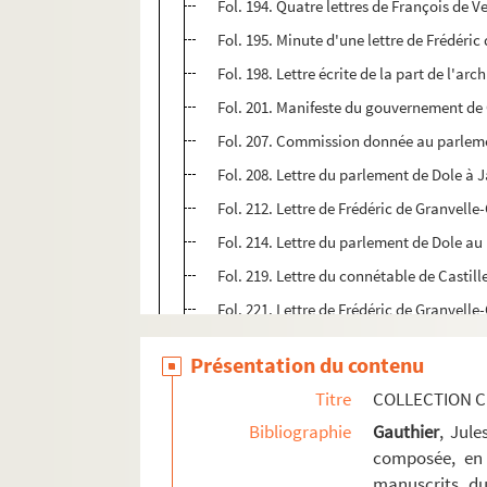
Fol. 194. Quatre lettres de François de 
Fol. 195. Minute d'une lettre de Frédér
Fol. 198. Lettre écrite de la part de l'ar
Fol. 201. Manifeste du gouvernement de G
Fol. 207. Commission donnée au parlemen
Fol. 208. Lettre du parlement de Dole à 
Fol. 212. Lettre de Frédéric de Granvel
Fol. 214. Lettre du parlement de Dole au
Fol. 219. Lettre du connétable de Castil
Fol. 221. Lettre de Frédéric de Granvel
Fol. 235. Commission donnée par le roi 
Présentation du contenu
Fol. 240. Exposé du parlement de Dole au
Titre
COLLECTION C
Fol. 248. Lettres diverses concernant ce
Bibliographie
Gauthier
, Jul
Fol. 271. Correspondance du parlement de
composée, en 
Fol. 285. Lettre à l'archiduc Albert, pe
manuscrits du