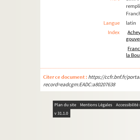
Fol. 359. « Ordre du prince d'Aremberg p
rempl
2. « Table des pièces contenües en ce vo
Franch
7. Instructions données par Maximilien 
Langue
latin
19. Lettre autographe de Marguerite d'A
Index
Achey
gouve
20. Chartes concernant les franchises de 
Fran
30. Avis de droit sur la question de savo
la Bo
38. « Lettres et négociations des sieurs 
91. « Compteroolle des billetz des impost
Citer ce document :
https://ccfr.bnf.fr/por
95. Sentence de l'empereur Charles-Quin
record=eadcgm:EADC:a80207638
102. Deux lettres de l'empereur Charles-Qu
104. Deux lettres de Jean d'Andelot, capit
Plan du site
Mentions Légales
Accessibilit
109. Minutes de la main de Simon Renard, 
v 31.1.0
120. « Confédération des Pays-Bas avecq
126. Lettre de Jean d'Achey, gouverneur 
127. Traité d'alliance entre le roi de Fr