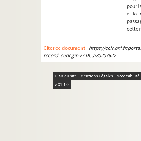
pour l
à la 
passag
cette 
Citer ce document :
https://ccfr.bnf.fr/por
record=eadcgm:EADC:a80207622
Plan du site
Mentions Légales
Accessibilit
v 31.1.0