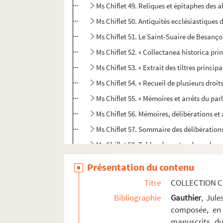
Ms Chiflet 49. Reliques et épitaphes des
Ms Chiflet 50. Antiquités ecclésiastiques 
Ms Chiflet 51. Le Saint-Suaire de Besanç
Ms Chiflet 52. « Collectanea historica 
Ms Chiflet 53. « Extrait des tiltres princi
Ms Chiflet 54. « Recueil de plusieurs droi
Ms Chiflet 55. « Mémoires et arrêts du par
Ms Chiflet 56. Mémoires, délibérations et 
Ms Chiflet 57. Sommaire des délibératio
Ms Chiflet 58. Tables des actes du parle
Ms Chiflet 59. Luttes intestines du parle
Présentation du contenu
Ms Chiflet 60. « Manuel des affaires de l'o
Titre
COLLECTION C
Ms Chiflet 61. « Rudimenta practica juris 
Bibliographie
Gauthier
, Jul
Ms Chiflet 62. « Volume contenant plusieur
composée, en 
manuscrits du
Ms Chiflet 63. « Police militaire, ou recu