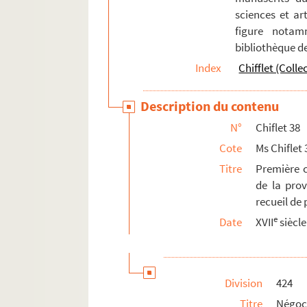
sciences et art
Ms Chiflet 64. Epitaphes recueillies dans l
figure notam
Ms Chiflet 65. « Pièces historiques cérémon
bibliothèque d
Ms Chiflet 66. « Pièces historiques cérémon
Index
Chifflet (Colle
Ms Chiflet 67. « Pièces historiques cérémon
Description du contenu
Ms Chiflet 68. « Pièces historiques cérémo
Ms Chiflet 69. Supplément aux recueils d
N°
Chiflet 38
Cote
Ms Chiflet 
Titre
Première c
de la prov
recueil de 
e
Date
XVII
siècle
Division
424
Titre
Négoc