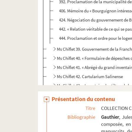
392. Proclamation de la municipalité de 
406. Mémoire du « Bourguignon intéressé.
424. Négociation du gouvernement de Bru
442. « Relation véritable de ce qui se pa
444. Proclamation et ordre pour le logem
Ms Chiflet 39. Gouvernement de la Franche
Ms Chiflet 40. « Formulaire de dépesche
Ms Chiflet 41. « Abrégé du grand inventai
Ms Chiflet 42. Cartularium Salinense
Ms Chiflet 43. « Inventaire des tiltres de
Ms Chiflet 44. « Diverses pièces concernans
Présentation du contenu
Ms Chiflet 45. « Tome 4 de papiers import
Titre
COLLECTION C
Ms Chiflet 46. « Tome 6 de papiers import
Bibliographie
Gauthier
, Jul
Ms Chiflet 47. Démêlés entre la ville de 
composée, en 
manuscrits du
Ms Chiflet 48. Testaments et épitaphes de