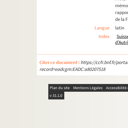
Ms Chiflet 47. Démêlés entre la ville de 
mémoir
rappor
Ms Chiflet 48. Testaments et épitaphes de
de la 
Ms Chiflet 49. Reliques et épitaphes des
Langue
latin
Ms Chiflet 50. Antiquités ecclésiastiques 
Index
Suiss
Ms Chiflet 51. Le Saint-Suaire de Besanç
d'Autr
Ms Chiflet 52. « Collectanea historica 
Ms Chiflet 53. « Extrait des tiltres princi
Citer ce document :
https://ccfr.bnf.fr/por
Ms Chiflet 54. « Recueil de plusieurs droi
record=eadcgm:EADC:a80207518
Ms Chiflet 55. « Mémoires et arrêts du par
Ms Chiflet 56. Mémoires, délibérations et 
Plan du site
Mentions Légales
Accessibilit
Ms Chiflet 57. Sommaire des délibératio
v 31.1.0
Ms Chiflet 58. Tables des actes du parle
Ms Chiflet 59. Luttes intestines du parle
Ms Chiflet 60. « Manuel des affaires de l'o