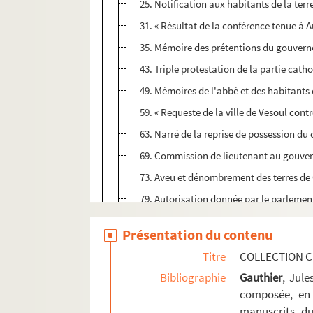
25. Notification aux habitants de la terr
31. « Résultat de la conférence tenue à 
35. Mémoire des prétentions du gouverne
43. Triple protestation de la partie cat
49. Mémoires de l'abbé et des habitants 
59. « Requeste de la ville de Vesoul cont
63. Narré de la reprise de possession du
69. Commission de lieutenant au gouver
73. Aveu et dénombrement des terres de 
79. Autorisation donnée par le parlement
80. Procès-verbal dressé par Jean Boyvin
Présentation du contenu
88. « Instructions pour parvenir à amplia
Titre
COLLECTION C
94. Factum de Louis Boutechoux, abbé des
Bibliographie
Gauthier
, Jul
102. Requête de Daniel Privey, docteur ès
composée, en 
104. « Narré sommaire de la guerre au co
manuscrits du