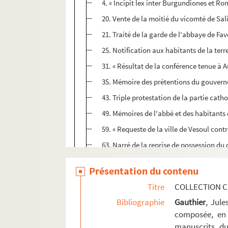
4. « Incipit lex inter Burgundiones et Ro
20. Vente de la moitié du vicomté de Sa
21. Traité de la garde de l'abbaye de Fa
25. Notification aux habitants de la terr
31. « Résultat de la conférence tenue à 
35. Mémoire des prétentions du gouverne
43. Triple protestation de la partie cat
49. Mémoires de l'abbé et des habitants 
59. « Requeste de la ville de Vesoul cont
63. Narré de la reprise de possession du
69. Commission de lieutenant au gouver
Présentation du contenu
73. Aveu et dénombrement des terres de 
Titre
COLLECTION C
79. Autorisation donnée par le parlement
Bibliographie
Gauthier
, Jul
80. Procès-verbal dressé par Jean Boyvin
composée, en 
88. « Instructions pour parvenir à amplia
manuscrits du