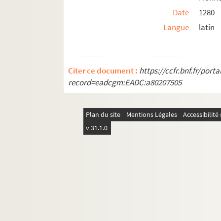
176. Rapport des commissaires préposés 
Date
1280
181. « Instruccion de lo que... Gabriel 
Langue
latin
185. « Mémoire touchant les disgrâces d
198. « Addition aux papiers précédens t
Ms Chiflet 38. Première conquête de la Fra
Citer ce document :
https://ccfr.bnf.fr/por
record=eadcgm:EADC:a80207505
Ms Chiflet 39. Gouvernement de la Franche
Ms Chiflet 40. « Formulaire de dépesche
Ms Chiflet 41. « Abrégé du grand inventai
Plan du site
Mentions Légales
Accessibilit
v 31.1.0
Ms Chiflet 42. Cartularium Salinense
Ms Chiflet 43. « Inventaire des tiltres de
Ms Chiflet 44. « Diverses pièces concernans
Ms Chiflet 45. « Tome 4 de papiers import
Ms Chiflet 46. « Tome 6 de papiers import
Ms Chiflet 47. Démêlés entre la ville de 