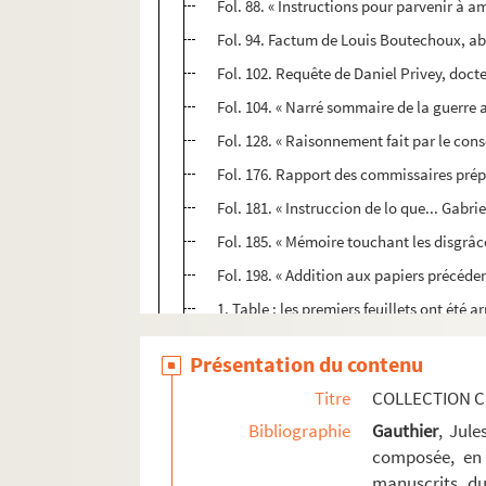
Fol. 88. « Instructions pour parvenir à a
Fol. 94. Factum de Louis Boutechoux, abb
Fol. 102. Requête de Daniel Privey, docte
Fol. 104. « Narré sommaire de la guerre 
Fol. 128. « Raisonnement fait par le cons
Fol. 176. Rapport des commissaires prép
Fol. 181. « Instruccion de lo que... Gabr
Fol. 185. « Mémoire touchant les disgrâc
Fol. 198. « Addition aux papiers précéd
1. Table ; les premiers feuillets ont été a
4. « Incipit lex inter Burgundiones et Ro
Présentation du contenu
20. Vente de la moitié du vicomté de Sa
Titre
COLLECTION C
21. Traité de la garde de l'abbaye de Fa
Bibliographie
Gauthier
, Jul
25. Notification aux habitants de la terr
composée, en 
31. « Résultat de la conférence tenue à 
manuscrits du