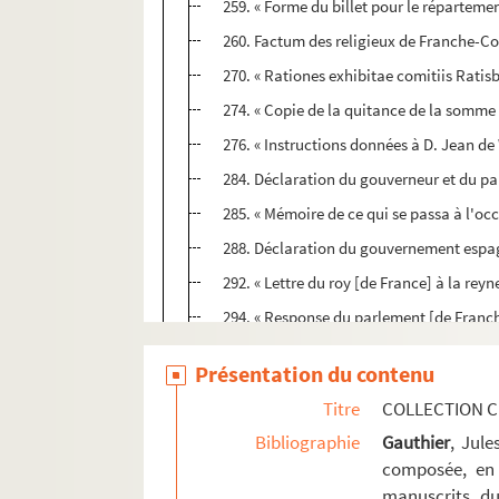
259. « Forme du billet pour le réparteme
260. Factum des religieux de Franche-Com
270. « Rationes exhibitae comitiis Rati
274. « Copie de la quitance de la somme
276. « Instructions données à D. Jean de 
284. Déclaration du gouverneur et du p
285. « Mémoire de ce qui se passa à l'occ
288. Déclaration du gouvernement espagn
292. « Lettre du roy [de France] à la rey
294. « Response du parlement [de Franch
296. « Discours de monsieur de Wattevil
Présentation du contenu
301. « Raisonnement de... Charles Achille
Titre
COLLECTION C
313. Lettre de la régente d'Espagne au 
Bibliographie
Gauthier
, Jul
315. « Pouvoir des conseillers Precipiano 
composée, en 
317. « Remonstrance faicte par les sieur
manuscrits du