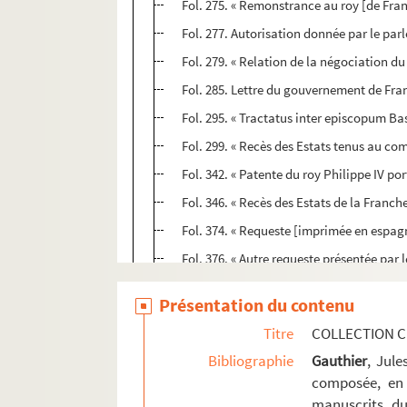
Fol. 275. « Remonstrance au roy [de Franc
Fol. 277. Autorisation donnée par le par
Fol. 279. « Relation de la négociation du
Fol. 285. Lettre du gouvernement de Fra
Fol. 295. « Tractatus inter episcopum B
Fol. 299. « Recès des Estats tenus au c
Fol. 342. « Patente du roy Philippe IV po
Fol. 346. « Recès des Estats de la Franch
Fol. 374. « Requeste [imprimée en espag
Fol. 376. « Autre requeste présentée par 
I. « Table des pièces différentes conten
Présentation du contenu
1. « Recès des Estats de la Franche-Comté
Titre
COLLECTION C
43. « Recès des Estats... en l'an 1625 »
Bibliographie
Gauthier
, Jul
83. « Recès des Estats de l'an 1629 »
composée, en 
139. « Instructions envoyées de la part d
manuscrits du