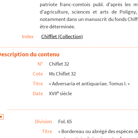
patriote franc-comtois publ. d'après les m
rca notitiam numismatis antiqui », de la main de J...
d'agriculture, sciences et arts de Poligny,
notamment dans un manuscrit du fonds Chiffle
être déterminée.
, imprimé
Index
Chifflet (Collection)
ines et grecques réduites les unes aux autres et év...
concernans les Estats généraux du comté de Bourgongne, recueil...
Description du contenu
oncernant les Estats généraux du comté de Bourgongne... » (15...
N°
Chiflet 32
 la Franche-Comté de Bourgongne », recueillis par Jules Chif...
Cote
Ms Chiflet 32
es Estats généraux de la Franche-Comté de Bourgongne, sur la ...
Titre
« Adversaria et antiquariae. Tomus I. »
es Estats de la comté de Bourgongne »
e
Date
XVII
siècle
r la France et situation de la province dans l'intervalle de...
ciations avec les Suisses pour assurer la neutralité de cett...
la comté de Bourgongne, commencé par Estienne Delesmes, depuis ...
Division
Fol. 65
s du comté de Bourgongne, raccourci par messire Jean Boyvin, ...
Titre
« Bordereau ou abrégé des espèces d