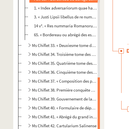
1. « Index adversariorum quae habentur in hoc tomo ci
3. « Justi Lipsii libellus de re nummaria »
14 v°. « Res nummaria Romanorum ». Placard à 3 col.
65. « Bordereau ou abrégé des espèces de monnoye roma
Ms Chiflet 33. « Deuxiesme tome des Recès et papiers 
Ms Chiflet 34. Troisième tome des « Recès et papiers c
Ms Chiflet 35. Quatrième tome des « Recès des Estats de
Ms Chiflet 36. Cinquième tome des « Recès et papiers d
Ms Chiflet 37. « Composition des papiers concernans l
Ms Chiflet 38. Première conquête de la Franche-Comté pa
Ms Chiflet 39. Gouvernement de la Franche-Comté et négo
Ms Chiflet 40. « Formulaire de dépesches concernans 
Ms Chiflet 41. « Abrégé du grand inventaire des charte
Ms Chiflet 42. Cartularium Salinense