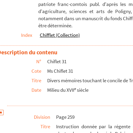
patriote franc-comtois publ. d'après les m
 sept. Franciscus Turrianus, Ferdinandi caesaris legatu...
d'agriculture, sciences et arts de Poligny,
 Trente contraires aux droicts des roys de France, lib...
notamment dans un manuscrit du fonds Chiffle
être déterminée.
la main de Jules Chiflet)
Index
Chifflet (Collection)
 sacro concilio Tridentino [d'alcuno segretari...
i marzo 1564, creo 19 cardinali, di quelli par...
Description du contenu
s-Quint à donner la paix au monde. 28 mars 1542. Cop...
N°
Chiflet 31
u chancelier de Brabant, chargé de s'entendre avec l...
Cote
Ms Chiflet 31
. Franciscus Turrianus, Ferdinandi caesaris legatu...
Titre
Divers mémoires touchant le concile de T
 secundis acclamationibus ut vix tormentorum sonitus ...
e
Date
Milieu du XVII
siècle
te contraires aux droicts des roys de France, lib...
concernans les Estats généraux du comté de Bourgongne, recueil...
Division
Page 259
oncernant les Estats généraux du comté de Bourgongne... » (15...
Titre
Instruction donnée par la régente
 la Franche-Comté de Bourgongne », recueillis par Jules Chif...