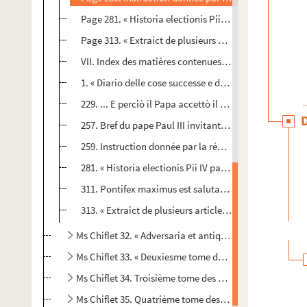
Page 281. « Historia electionis Pii IV papae. Ad 4 non.
Page 313. « Extraict de plusieurs articles du concile de
VII. Index des matières contenues dans ce volume (de 
1. « Diario delle cose successe e di quello si trattô nel
229. ... E perciò il Papa accettò il concilio et, alli 12 d
257. Bref du pape Paul III invitant l'empereur Charle
259. Instruction donnée par la régente des Pays-Bas a
281. « Historia electionis Pii IV papae. Ad 4 non. sept
311. Pontifex maximus est salutatus tantisque et tam
313. « Extraict de plusieurs articles du concile de Tren
Ms Chiflet 32. « Adversaria et antiquariae. Tomus I. »
Ms Chiflet 33. « Deuxiesme tome des Recès et papiers 
Ms Chiflet 34. Troisième tome des « Recès et papiers c
Ms Chiflet 35. Quatrième tome des « Recès des Estats de