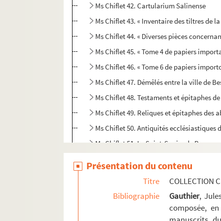
Ms Chiflet 42. Cartularium Salinense
Ms Chiflet 43. « Inventaire des tiltres de
Ms Chiflet 44. « Diverses pièces concernans
Ms Chiflet 45. « Tome 4 de papiers import
Ms Chiflet 46. « Tome 6 de papiers import
Ms Chiflet 47. Démêlés entre la ville de 
Ms Chiflet 48. Testaments et épitaphes de
Ms Chiflet 49. Reliques et épitaphes des
Ms Chiflet 50. Antiquités ecclésiastiques 
Ms Chiflet 51. Le Saint-Suaire de Besanç
Ms Chiflet 52. « Collectanea historica 
Présentation du contenu
Ms Chiflet 53. « Extrait des tiltres princi
Titre
COLLECTION C
Ms Chiflet 54. « Recueil de plusieurs droi
Bibliographie
Gauthier
, Jul
Ms Chiflet 55. « Mémoires et arrêts du par
composée, en 
manuscrits du
Ms Chiflet 56. Mémoires, délibérations et 