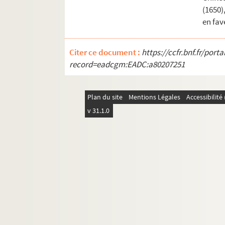
(1650)
en fav
Citer ce document :
https://ccfr.bnf.fr/por
record=eadcgm:EADC:a80207251
Plan du site
Mentions Légales
Accessibilit
v 31.1.0