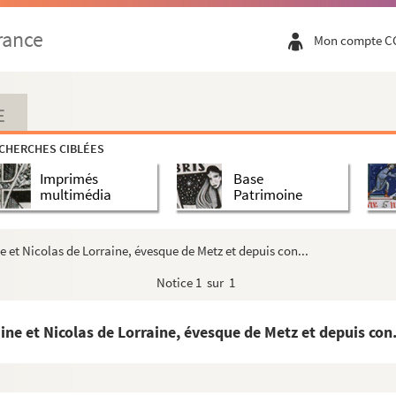
nt à l'abandon par les Impériaux du projet de secourir B...
rance
Mon compte C
e de Lorraine, princesse de Phalsbourg, au sujet de son...
 de Charles IV, duc de Lorraine, pour faire casser son m...
ntre... le cardinal de Richelieu... et Son Altesse ...
E
e Nevers, sur le second mariage du duc de Guise, son mari...
CHERCHES CIBLÉES
'arrestation de Charles IV, duc de Lorraine, dans les Pa...
Imprimés
Base
 le duc François de Lorraine de se retirer des Pays-B...
multimédia
Patrimoine
o avec Henriette de Lorraine, princesse de Phalsbourg
s devant Arras
e et Nicolas de Lorraine, évesque de Metz et depuis con...
 de Lorraine à Anne de Raigecourt, femme de Paul-Bernard ...
Notice
1 sur 1
ine à entrer comme maréchal de camp, avec l'agrément de l'i...
 de Lorraine, en réponse à une communication concernant l...
ine et Nicolas de Lorraine, évesque de Metz et depuis con.
puy, sur l'interprétation donnée à quelques expressions ...
650, par l'empereur Ferdinand III. Texte latin « tradui...