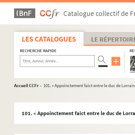
Fol. 132. Procès-verbal d'un conseil de guerre conclua
Catalogue collectif de F
Fol. 135. Lettre de l'empereur Ferdinand III à Henriett
Fol. 137. Mémoires et lettres concernant les démarches
Fol. 147. « Protestation de nullité contre le traité fait e
LES CATALOGUES
LE RÉPERTOIR
Fol. 151. Protestation d'Anne de Gonzague, duchesse d
RECHERCHE RAPIDE
RE
Fol. 155. Pièces manuscrites et imprimées concernant l
Fol. 183. « Relation du véritable sujet... » qui a obligé
Fol. 190. Mémoires sur le mariage de D. Carlos Guasc
Fol. 211. Relation concernant la défaite des Espagnol
Accueil CCFr
101. « Appoinctement faict entre le duc de Lorrain
>
Fol. 225. Lettre de la duchesse douairière Marguerite
Fol. 226. Engagement du comte Paul-Bernard de Fonta
Fol. 237. Lettre de la duchesse douairière Marguerite
101. « Appoinctement faict entre le duc de Lorra
Fol. 242. Lettre latine du docteur Plempius à Henri Du
Fol. 246. Description du festin donné à Nuremberg, en 1