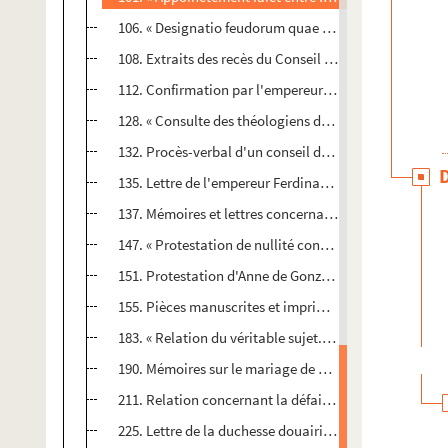
106. « Designatio feudorum quae a... Romano imperio.
108. Extraits des recès du Conseil aulique, concernant
112. Confirmation par l'empereur Ferdinand II des dip
128. « Consulte des théologiens de Louvain sur la val
132. Procès-verbal d'un conseil de guerre concluant à
135. Lettre de l'empereur Ferdinand III à Henriette de 
137. Mémoires et lettres concernant les démarches de C
147. « Protestation de nullité contre le traité fait entre.
151. Protestation d'Anne de Gonzague, duchesse de Ne
155. Pièces manuscrites et imprimées concernant l'arre
183. « Relation du véritable sujet... » qui a obligé le d
190. Mémoires sur le mariage de D. Carlos Guasco avec
211. Relation concernant la défaite des Espagnols dev
225. Lettre de la duchesse douairière Marguerite de L