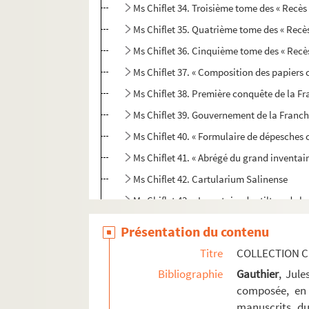
Ms Chiflet 34. Troisième tome des « Recès
Ms Chiflet 35. Quatrième tome des « Recès
Ms Chiflet 36. Cinquième tome des « Recè
Ms Chiflet 37. « Composition des papiers
Ms Chiflet 38. Première conquête de la Fra
Ms Chiflet 39. Gouvernement de la Franche
Ms Chiflet 40. « Formulaire de dépesche
Ms Chiflet 41. « Abrégé du grand inventai
Ms Chiflet 42. Cartularium Salinense
Ms Chiflet 43. « Inventaire des tiltres de
Ms Chiflet 44. « Diverses pièces concernans
Présentation du contenu
Ms Chiflet 45. « Tome 4 de papiers import
Titre
COLLECTION C
Ms Chiflet 46. « Tome 6 de papiers import
Bibliographie
Gauthier
, Jul
Ms Chiflet 47. Démêlés entre la ville de 
composée, en 
manuscrits du
Ms Chiflet 48. Testaments et épitaphes de