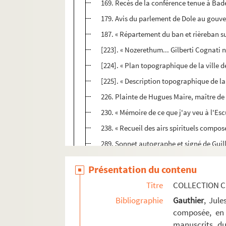
169. Recès de la conférence tenue à Bade
179. Avis du parlement de Dole au gouver
187. « Répartement du ban et rièreban s
[223]. « Nozerethum... Gilberti Cognati 
[224]. « Plan topographique de la ville de
[225]. « Description topographique de la v
226. Plainte de Hugues Maire, maître de
230. « Mémoire de ce que j'ay veu à l'Esc
238. « Recueil des airs spirituels compose
289. Sonnet autographe et signé de Guilla
298. 24 feuillets autographes, avec interca
Présentation du contenu
Ms Chiflet 29. Formularium curiae archie
Titre
COLLECTION C
Ms Chiflet 30. Documents sur l'histoire de
Bibliographie
Gauthier
, Jul
Ms Chiflet 31. Divers mémoires touchant l
composée, en 
manuscrits du
Ms Chiflet 32. « Adversaria et antiquariae.