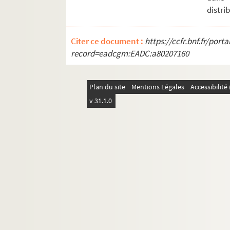
Ms Chiflet 47. Démêlés entre la ville de 
distri
Ms Chiflet 48. Testaments et épitaphes de
Ms Chiflet 49. Reliques et épitaphes des
Citer ce document :
https://ccfr.bnf.fr/por
record=eadcgm:EADC:a80207160
Ms Chiflet 50. Antiquités ecclésiastiques 
Ms Chiflet 51. Le Saint-Suaire de Besanç
Plan du site
Ms Chiflet 52. « Collectanea historica 
Mentions Légales
Accessibilit
v 31.1.0
Ms Chiflet 53. « Extrait des tiltres princi
Ms Chiflet 54. « Recueil de plusieurs droi
Ms Chiflet 55. « Mémoires et arrêts du par
Ms Chiflet 56. Mémoires, délibérations et 
Ms Chiflet 57. Sommaire des délibératio
Ms Chiflet 58. Tables des actes du parle
Ms Chiflet 59. Luttes intestines du parle
Ms Chiflet 60. « Manuel des affaires de l'o