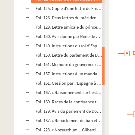
Fol. 125. Copie d'une lettre de Frédéric Perrenot, com
Fol. 126. Deux lettres du président Boyvin et une du g
Fol. 129. Lettre amicale du prince de Condé, généralis
Fol. 130. Avis donné par René de Lucinge au duc de Savo
Fol. 140. Instructions du roi d'Espagne pour la public
Fol. 150. Lettre du parlement de Dole à ses délégués à
Fol. 151. Mémoire du gouverneur et du parlement de F
Fol. 157. Instructions à un mandataire de la Franche-
Fol. 161. Cession par l'Espagne à Jean-Jacques de La
Fol. 167. « Raisonnement sur l'estat des Païs-Bas et 
Fol. 169. Recès de la conférence tenue à Baden (Argov
Fol. 179. Avis du parlement de Dole au gouvernement de
Fol. 187. « Répartement du ban et rièreban sur tous l
Fol. 223. « Nozerethum... Gilberti Cognati natale sol