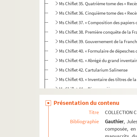
Ms Chiflet 35. Quatrième tome des « Recès
Ms Chiflet 36. Cinquième tome des « Recè
Ms Chiflet 37. « Composition des papiers
Ms Chiflet 38. Première conquête de la Fra
Ms Chiflet 39. Gouvernement de la Franche
Ms Chiflet 40. « Formulaire de dépesche
Ms Chiflet 41. « Abrégé du grand inventai
Ms Chiflet 42. Cartularium Salinense
Ms Chiflet 43. « Inventaire des tiltres de
Ms Chiflet 44. « Diverses pièces concernans
Ms Chiflet 45. « Tome 4 de papiers import
Présentation du contenu
Ms Chiflet 46. « Tome 6 de papiers import
Titre
COLLECTION C
Ms Chiflet 47. Démêlés entre la ville de 
Bibliographie
Gauthier
, Jul
Ms Chiflet 48. Testaments et épitaphes de
composée, en 
manuscrits du
Ms Chiflet 49. Reliques et épitaphes des