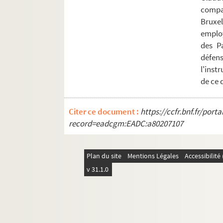
Ms Chiflet 64. Epitaphes recueillies dans l
compag
Bruxel
Ms Chiflet 65. « Pièces historiques cérémon
emplo
Ms Chiflet 66. « Pièces historiques cérémon
des P
Ms Chiflet 67. « Pièces historiques cérémon
défe
l'inst
Ms Chiflet 68. « Pièces historiques cérémo
de ce 
Ms Chiflet 69. Supplément aux recueils d
Citer ce document :
https://ccfr.bnf.fr/por
record=eadcgm:EADC:a80207107
Plan du site
Mentions Légales
Accessibilit
v 31.1.0