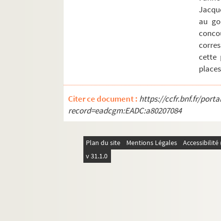
Ms Chiflet 41. « Abrégé du grand inventai
Jacque
au go
Ms Chiflet 42. Cartularium Salinense
conco
Ms Chiflet 43. « Inventaire des tiltres de
corres
Ms Chiflet 44. « Diverses pièces concernans
cette 
place
Ms Chiflet 45. « Tome 4 de papiers import
Ms Chiflet 46. « Tome 6 de papiers import
Citer ce document :
https://ccfr.bnf.fr/por
Ms Chiflet 47. Démêlés entre la ville de 
record=eadcgm:EADC:a80207084
Ms Chiflet 48. Testaments et épitaphes de
Ms Chiflet 49. Reliques et épitaphes des
Plan du site
Mentions Légales
Accessibilit
Ms Chiflet 50. Antiquités ecclésiastiques 
v 31.1.0
Ms Chiflet 51. Le Saint-Suaire de Besanç
Ms Chiflet 52. « Collectanea historica 
Ms Chiflet 53. « Extrait des tiltres princi
Ms Chiflet 54. « Recueil de plusieurs droi