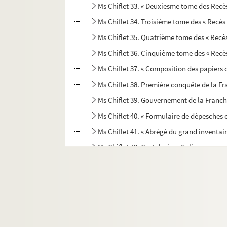
Ms Chiflet 33. « Deuxiesme tome des Recè
Ms Chiflet 34. Troisième tome des « Recès
Ms Chiflet 35. Quatrième tome des « Recès
Ms Chiflet 36. Cinquième tome des « Recè
Ms Chiflet 37. « Composition des papiers
Ms Chiflet 38. Première conquête de la Fra
Ms Chiflet 39. Gouvernement de la Franche
Ms Chiflet 40. « Formulaire de dépesche
Ms Chiflet 41. « Abrégé du grand inventai
Ms Chiflet 42. Cartularium Salinense
Ms Chiflet 43. « Inventaire des tiltres de
Ms Chiflet 44. « Diverses pièces concernans
Ms Chiflet 45. « Tome 4 de papiers import
Ms Chiflet 46. « Tome 6 de papiers import
Ms Chiflet 47. Démêlés entre la ville de 