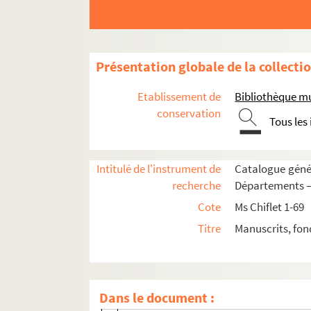
Ms Chiflet 17. Miracles, conversions et hé
Ms Chiflet 18. Affaires ecclésiastiques 
Ms Chiflet 19. Chapitres, abbayes et pri
Présentation globale de la collecti
Ms Chiflet 20. Questions de droit ecclésia
Etablissement de
Bibliothèque m
Ms Chiflet 21. Statistique et administrat
conservation
Tous les
Ms Chiflet 22. Rapports de l'Espagne avec
Ms Chiflet 23. Documents biographiques su
Intitulé de l'instrument de
Catalogue génér
Ms Chiflet 24. Correspondance de Jean-Jacq
recherche
Départements — 
Ms Chiflet 25. Fonctions remplies par Jean
Cote
Ms Chiflet 1-69
Ms Chiflet 26. Négociations de Jean-Jacque
Titre
Manuscrits, fon
63. Correspondance du gouvernement mu
71. Correspondance du gouvernement mu
124. Correspondance du gouvernement m
Dans le document :
128. Correspondance du gouvernement m