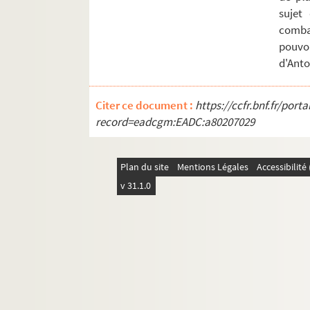
Ms Chiflet 40. « Formulaire de dépesche
sujet
combat
Ms Chiflet 41. « Abrégé du grand inventai
pouvoi
Ms Chiflet 42. Cartularium Salinense
d'Anto
Ms Chiflet 43. « Inventaire des tiltres de
Ms Chiflet 44. « Diverses pièces concernans
Citer ce document :
https://ccfr.bnf.fr/por
Ms Chiflet 45. « Tome 4 de papiers import
record=eadcgm:EADC:a80207029
Ms Chiflet 46. « Tome 6 de papiers import
Ms Chiflet 47. Démêlés entre la ville de 
Plan du site
Mentions Légales
Accessibilit
Ms Chiflet 48. Testaments et épitaphes de
v 31.1.0
Ms Chiflet 49. Reliques et épitaphes des
Ms Chiflet 50. Antiquités ecclésiastiques 
Ms Chiflet 51. Le Saint-Suaire de Besanç
Ms Chiflet 52. « Collectanea historica 
Ms Chiflet 53. « Extrait des tiltres princi