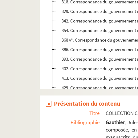
318. Correspondance du gouvernement m
329. Correspondance du gouvernement m
342. Correspondance du gouvernement m
354. Correspondance du gouvernement m
368 v°. Correspondance du gouvernemen
386. Correspondance du gouvernement m
393. Correspondance du gouvernement m
402. Correspondance du gouvernement m
413. Correspondance du gouvernement m
429. Correspondance du gouvernement m
441. Correspondance du gouvernement m
Présentation du contenu
451. Correspondance du gouvernement m
Titre
COLLECTION C
462. Correspondance du gouvernement m
Bibliographie
Gauthier
, Jul
463. Correspondance du gouvernement m
composée, en 
473. Correspondance du gouvernement m
manuscrits du