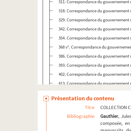
311. Correspondance du gouvernement m
318. Correspondance du gouvernement m
329. Correspondance du gouvernement m
342. Correspondance du gouvernement m
354. Correspondance du gouvernement m
368 v°. Correspondance du gouvernemen
386. Correspondance du gouvernement m
393. Correspondance du gouvernement m
402. Correspondance du gouvernement m
413. Correspondance du gouvernement m
429. Correspondance du gouvernement m
Présentation du contenu
441. Correspondance du gouvernement m
Titre
COLLECTION C
451. Correspondance du gouvernement m
Bibliographie
Gauthier
, Jul
462. Correspondance du gouvernement m
composée, en 
463. Correspondance du gouvernement m
manuscrits du