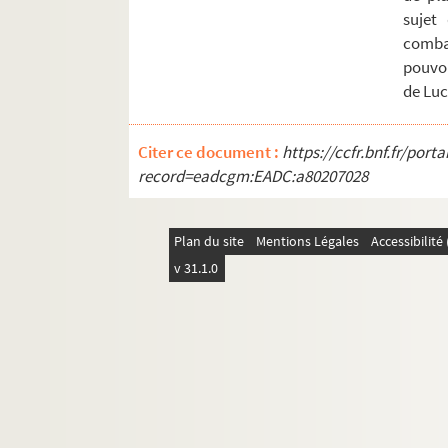
Ms Chiflet 39. Gouvernement de la Franche
sujet
combat
Ms Chiflet 40. « Formulaire de dépesche
pouvoi
Ms Chiflet 41. « Abrégé du grand inventai
de Luc
Ms Chiflet 42. Cartularium Salinense
Ms Chiflet 43. « Inventaire des tiltres de
Citer ce document :
https://ccfr.bnf.fr/por
Ms Chiflet 44. « Diverses pièces concernans
record=eadcgm:EADC:a80207028
Ms Chiflet 45. « Tome 4 de papiers import
Ms Chiflet 46. « Tome 6 de papiers import
Plan du site
Mentions Légales
Accessibilit
Ms Chiflet 47. Démêlés entre la ville de 
v 31.1.0
Ms Chiflet 48. Testaments et épitaphes de
Ms Chiflet 49. Reliques et épitaphes des
Ms Chiflet 50. Antiquités ecclésiastiques 
Ms Chiflet 51. Le Saint-Suaire de Besanç
Ms Chiflet 52. « Collectanea historica 