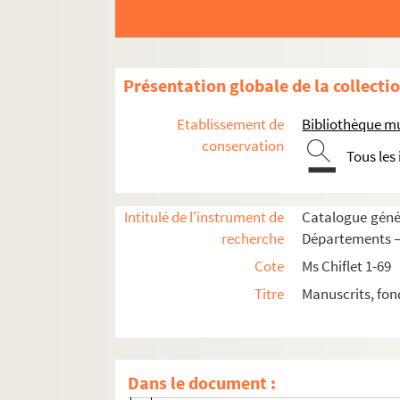
Ms Chiflet 16. Instructions pastorales, pl
Ms Chiflet 17. Miracles, conversions et hé
Ms Chiflet 18. Affaires ecclésiastiques 
Présentation globale de la collecti
Ms Chiflet 19. Chapitres, abbayes et pri
Etablissement de
Bibliothèque m
Ms Chiflet 20. Questions de droit ecclésia
conservation
Tous les
Ms Chiflet 21. Statistique et administrat
Ms Chiflet 22. Rapports de l'Espagne avec
Intitulé de l'instrument de
Catalogue génér
Ms Chiflet 23. Documents biographiques su
recherche
Départements — 
Ms Chiflet 24. Correspondance de Jean-Jacq
Cote
Ms Chiflet 1-69
Ms Chiflet 25. Fonctions remplies par Jean
Titre
Manuscrits, fon
Ms Chiflet 26. Négociations de Jean-Jacque
63. Correspondance du gouvernement mu
71. Correspondance du gouvernement mu
Dans le document :
124. Correspondance du gouvernement m