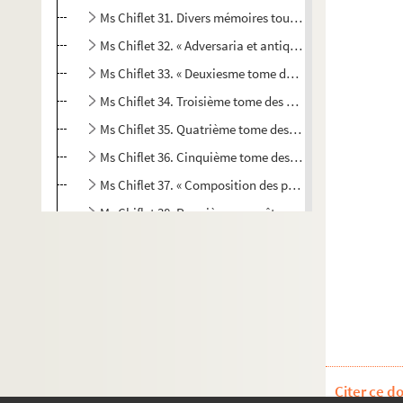
Ms Chiflet 31. Divers mémoires touchant le concile de 
Ms Chiflet 32. « Adversaria et antiquariae. Tomus I. »
Ms Chiflet 33. « Deuxiesme tome des Recès et papiers 
Ms Chiflet 34. Troisième tome des « Recès et papiers c
Ms Chiflet 35. Quatrième tome des « Recès des Estats de
Ms Chiflet 36. Cinquième tome des « Recès et papiers d
Ms Chiflet 37. « Composition des papiers concernans l
Ms Chiflet 38. Première conquête de la Franche-Comté pa
Ms Chiflet 39. Gouvernement de la Franche-Comté et négo
Ms Chiflet 40. « Formulaire de dépesches concernans 
Ms Chiflet 41. « Abrégé du grand inventaire des charte
Ms Chiflet 42. Cartularium Salinense
Ms Chiflet 43. « Inventaire des tiltres de la maison de 
Ms Chiflet 44. « Diverses pièces concernans la ville et s
Citer ce d