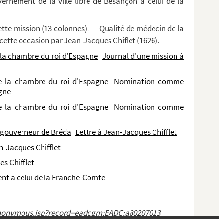
ernement de la ville libre de Besançon à celui de la
tte mission (13 colonnes). — Qualité de médecin de la
ette occasion par Jean-Jacques Chiflet (1626).
 la chambre du roi d'Espagne
Journal d'une mission à
de la chambre du roi d'Espagne
Nomination comme
gne
de la chambre du roi d'Espagne
Nomination comme
, gouverneur de Bréda
Lettre à Jean-Jacques Chifflet
an-Jacques Chifflet
es Chifflet
nt à celui de la Franche-Comté
ct_anonymous.jsp?record=eadcgm:EADC:a80207013