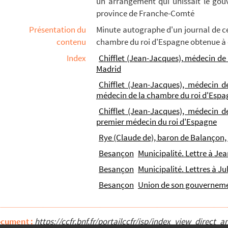
un arrangement qui unissait le gouv
Trente
province de Franche-Comté
Présentation du
Minute autographe d'un journal de ce
contenu
chambre du roi d'Espagne obtenue à c
concernans les Estats généraux du comté de Bourgongne, recueil...
oncernant les Estats généraux du comté de Bourgongne... » (15...
Index
Chifflet (Jean-Jacques), médecin de
Madrid
 la Franche-Comté de Bourgongne », recueillis par Jules Chif...
Chifflet (Jean-Jacques), médecin 
es Estats généraux de la Franche-Comté de Bourgongne, sur la ...
médecin de la chambre du roi d'Espa
es Estats de la comté de Bourgongne »
Chifflet (Jean-Jacques), médecin 
r la France et situation de la province dans l'intervalle de...
premier médecin du roi d'Espagne
ciations avec les Suisses pour assurer la neutralité de cett...
Rye (Claude de), baron de Balançon
la comté de Bourgongne, commencé par Estienne Delesmes, depuis ...
Besançon
Municipalité. Lettre à Je
s du comté de Bourgongne, raccourci par messire Jean Boyvin, ...
Besançon
Municipalité. Lettres à Jul
Besançon
Union de son gouverneme
Chalon concernans la grande saulnerie de Salins et les seig...
aulneries de Salins »
ocument :
https://ccfr.bnf.fr/portailccfr/jsp/index_view_dire