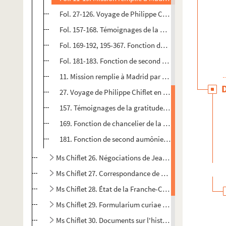
Fol. 27-126. Voyage de Philippe Chiflet en Franche-Comt
Fol. 157-168. Témoignages de la gratitude du gouvern
Fol. 169-192, 195-367. Fonction de chancelier de la To
Fol. 181-183. Fonction de second aumônier de la cour 
11. Mission remplie à Madrid par Jean-Jacques Chiflet
27. Voyage de Philippe Chiflet en Franche-Comté, de la 
157. Témoignages de la gratitude du gouvernement esp
169. Fonction de chancelier de la Toison d'or remplie 
181. Fonction de second aumônier de la cour de Bruxel
Ms Chiflet 26. Négociations de Jean-Jacques Chiflet à
Ms Chiflet 27. Correspondance de Jules Chiflet
Ms Chiflet 28. État de la Franche-Comté pendant la se
Ms Chiflet 29. Formularium curiae archiepiscopalis Bi
Ms Chiflet 30. Documents sur l'histoire de Lorraine, et 