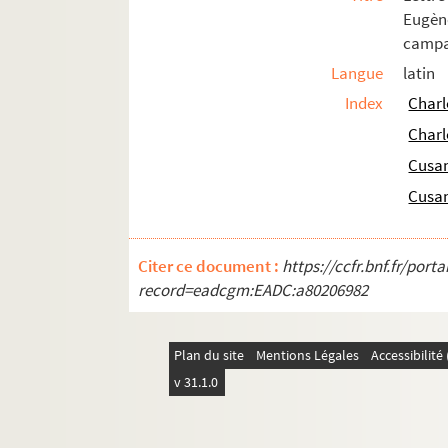
Ms Chiflet 37. « Composition des papiers
Eugèn
campag
Ms Chiflet 38. Première conquête de la Fra
Langue
latin
Ms Chiflet 39. Gouvernement de la Franche
Index
Charl
Ms Chiflet 40. « Formulaire de dépesche
Charl
Ms Chiflet 41. « Abrégé du grand inventai
Cusan
Ms Chiflet 42. Cartularium Salinense
Cusan
Ms Chiflet 43. « Inventaire des tiltres de
Ms Chiflet 44. « Diverses pièces concernans
Ms Chiflet 45. « Tome 4 de papiers import
Citer ce document :
https://ccfr.bnf.fr/por
record=eadcgm:EADC:a80206982
Ms Chiflet 46. « Tome 6 de papiers import
Ms Chiflet 47. Démêlés entre la ville de 
Plan du site
Ms Chiflet 48. Testaments et épitaphes de
Mentions Légales
Accessibilit
v 31.1.0
Ms Chiflet 49. Reliques et épitaphes des
Ms Chiflet 50. Antiquités ecclésiastiques 