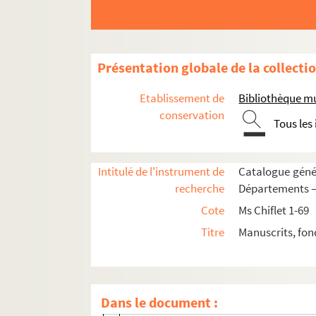
Ms Chiflet 11. « Généalogie et postérité 
Ms Chiflet 12. Documents concernant l'histo
Ms Chiflet 13-14. Recueil généalogique un
Présentation globale de la collecti
Ms Chiflet 15. Documents « concernant l'É
Etablissement de
Bibliothèque m
Ms Chiflet 16. Instructions pastorales, pl
conservation
Tous les
Ms Chiflet 17. Miracles, conversions et hé
Ms Chiflet 18. Affaires ecclésiastiques 
Intitulé de l'instrument de
Catalogue génér
Ms Chiflet 19. Chapitres, abbayes et pri
recherche
Départements — 
Ms Chiflet 20. Questions de droit ecclésia
Cote
Ms Chiflet 1-69
Ms Chiflet 21. Statistique et administrat
Titre
Manuscrits, fon
Ms Chiflet 22. Rapports de l'Espagne avec
Ms Chiflet 23. Documents biographiques su
Ms Chiflet 24. Correspondance de Jean-Jacque
Dans le document :
Fol. 195. Lettre du duc de Lorraine, Char