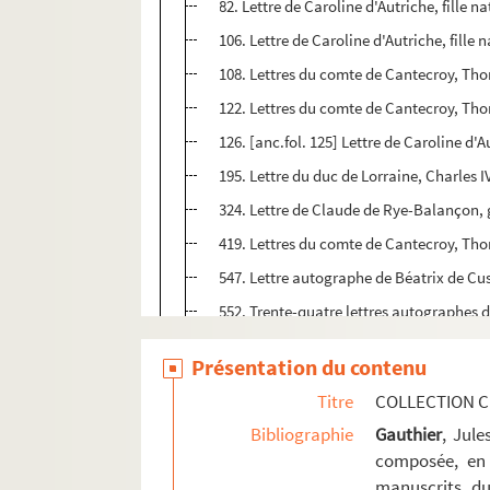
82. Lettre de Caroline d'Autriche, fille n
106. Lettre de Caroline d'Autriche, fille 
108. Lettres du comte de Cantecroy, Thom
122. Lettres du comte de Cantecroy, Th
126. [anc.fol. 125] Lettre de Caroline d'Au
195. Lettre du duc de Lorraine, Charles I
324. Lettre de Claude de Rye-Balançon, 
419. Lettres du comte de Cantecroy, Th
547. Lettre autographe de Béatrix de C
552. Trente-quatre lettres autographes d
554 v°. Cinquante-trois lettres, en lan
Présentation du contenu
648. Lettre à Jean-Jacques Chiflet du b
Titre
COLLECTION C
656. Lettre à Jean-Jacques Chiflet du b
Bibliographie
Gauthier
, Jul
741. [anc. 738]. Groupe nombreux de let
composée, en 
921. Lettre du duc François de Lorraine 
manuscrits du