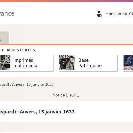
lésiastiques sollicités et obtenus par Jacques de S...
rance
Mon compte C
se) : Ratisbonne, 23 août 1664
, dit Miraeus : Bruxelles, 3 décembre 1633
ude-François) : Lyon, 6 septembre 1659
E
 Lyon, incomplètement datée
CHERCHES CIBLÉES
yon, 24 janvier 1587
Imprimés
Base
 Lyon, incomplètement datée
multimédia
Patrimoine
 Lyon, incomplètement datée
) : Bruxelles et Namur, 20 octobre 1619
ard) : Anvers, 15 janvier 1633
yon, 27 février 1583
Notice
1 sur 1
Claude Fabri de) : Paris, 25 janvier 1621
 Lyon, incomplètement datée
aspard) : Anvers, 15 janvier 1633
s) : Troyes, non datée
: Anvers, 12 février 1647