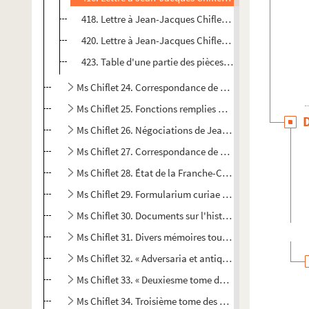
418. Lettre à Jean-Jacques Chiflet de Nuñez (Ildefonso
420. Lettre à Jean-Jacques Chiflet de Faret (Nicolas) :
423. Table d'une partie des pièces qui sont contenue
Ms Chiflet 24. Correspondance de Jean-Jacques et de Phi
Ms Chiflet 25. Fonctions remplies par Jean-Jacques, Phi
Ms Chiflet 26. Négociations de Jean-Jacques Chiflet à
Ms Chiflet 27. Correspondance de Jules Chiflet
Ms Chiflet 28. État de la Franche-Comté pendant la se
Ms Chiflet 29. Formularium curiae archiepiscopalis Bi
Ms Chiflet 30. Documents sur l'histoire de Lorraine, et 
Ms Chiflet 31. Divers mémoires touchant le concile de 
Ms Chiflet 32. « Adversaria et antiquariae. Tomus I. »
Ms Chiflet 33. « Deuxiesme tome des Recès et papiers 
Ms Chiflet 34. Troisième tome des « Recès et papiers c