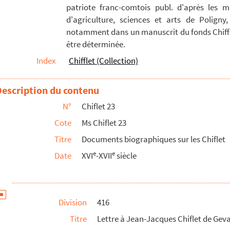
patriote franc-comtois publ. d'après les m
) : Madrid, 26 août 1628
d'agriculture, sciences et arts de Poligny,
 Bourges, 22 avril 1620. Lettre à Jean-Jacques Chi...
notamment dans un manuscrit du fonds Chiffle
être déterminée.
s dans ce volume
Index
Chifflet (Collection)
lippe Chiflet avec les héritiers de la maison de Granvelle, ...
lippe et Jules Chiflet à Bruxelles et à Madrid
Description du contenu
 Bruxelles comme mandataire de la municipalité souveraine de B...
N°
Chiflet 23
Cote
Ms Chiflet 23
e
e
conde moitié du XVI
siècle et la première du XVII
Titre
Documents biographiques sur les Chiflet
suntinae
e
e
Date
XVI
-XVII
siècle
particulièrement sur les incidents de l'existence du duc Ch...
Trente
Division
416
concernans les Estats généraux du comté de Bourgongne, recueil...
Titre
Lettre à Jean-Jacques Chiflet de Gevar
oncernant les Estats généraux du comté de Bourgongne... » (15...