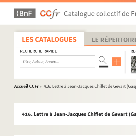
355. Signatures apostoliques au sujet de bénéfices ecc
Catalogue collectif de F
364. Lettre à Jules Chiflet de Philippe (Claude-Ambroi
366. Lettre à Jean-Jacques Chiflet de Le Mire (Aubert)
368. Lettre à Jean-Jacques Chiflet de Menestrier (Cla
LES CATALOGUES
LE RÉPERTOIR
370. Lettre à Jean Chiflet de Dalechamps (Jacques) :
RECHERCHE RAPIDE
RE
371. Lettre à Jean Chiflet de Dalechamps (Jacques) : L
372. Lettre à Jean Chiflet de Dalechamps (Jacques) :
373. Lettre à Jean Chiflet de Dalechamps (Jacques) :
374. Lettre à Jean-Jacques Chiflet de Trevisio (Andrea
Accueil CCFr
416. Lettre à Jean-Jacques Chiflet de Gevart (Gasp
>
376. Lettre à Jean Chiflet de Dalechamps (Jacques) : L
379. Lettre à Jean-Jacques Chiflet de Peiresc (Nicolas-
381. Lettre à Jean Chiflet de Dalechamps (Jacques) :
416. Lettre à Jean-Jacques Chiflet de Gevart (G
382. Lettre à Jean-Jacques Chiflet de Camusat (Nicola
385. Lettre à Jean-Jacques Chiflet de Gevart (Gaspard) 