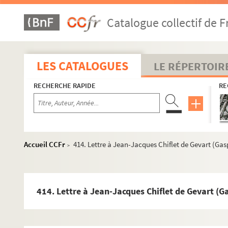
353. Lettre à Jean-Jacques Chiflet de Peckius (Pierre) 
Catalogue collectif de F
355. Signatures apostoliques au sujet de bénéfices ecc
364. Lettre à Jules Chiflet de Philippe (Claude-Ambroi
366. Lettre à Jean-Jacques Chiflet de Le Mire (Aubert)
LES CATALOGUES
LE RÉPERTOIR
368. Lettre à Jean-Jacques Chiflet de Menestrier (Cla
RECHERCHE RAPIDE
RE
370. Lettre à Jean Chiflet de Dalechamps (Jacques) :
371. Lettre à Jean Chiflet de Dalechamps (Jacques) : L
372. Lettre à Jean Chiflet de Dalechamps (Jacques) :
373. Lettre à Jean Chiflet de Dalechamps (Jacques) :
Accueil CCFr
414. Lettre à Jean-Jacques Chiflet de Gevart (Gas
>
374. Lettre à Jean-Jacques Chiflet de Trevisio (Andrea
376. Lettre à Jean Chiflet de Dalechamps (Jacques) : L
379. Lettre à Jean-Jacques Chiflet de Peiresc (Nicolas-
414. Lettre à Jean-Jacques Chiflet de Gevart (G
381. Lettre à Jean Chiflet de Dalechamps (Jacques) :
382. Lettre à Jean-Jacques Chiflet de Camusat (Nicola