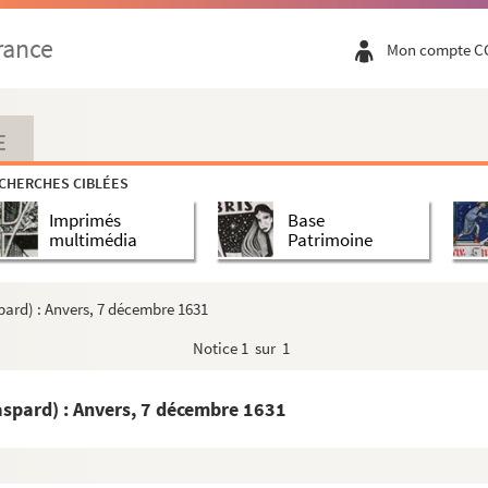
: Bruxelles, 23 janvier 1620
rance
Mon compte C
lésiastiques sollicités et obtenus par Jacques de S...
se) : Ratisbonne, 23 août 1664
, dit Miraeus : Bruxelles, 3 décembre 1633
E
ude-François) : Lyon, 6 septembre 1659
CHERCHES CIBLÉES
 Lyon, incomplètement datée
Imprimés
Base
yon, 24 janvier 1587
multimédia
Patrimoine
 Lyon, incomplètement datée
 Lyon, incomplètement datée
pard) : Anvers, 7 décembre 1631
) : Bruxelles et Namur, 20 octobre 1619
Notice
1 sur 1
yon, 27 février 1583
Claude Fabri de) : Paris, 25 janvier 1621
aspard) : Anvers, 7 décembre 1631
 Lyon, incomplètement datée
s) : Troyes, non datée