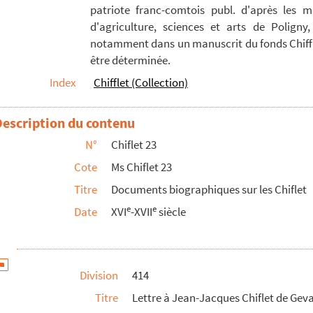
patriote franc-comtois publ. d'après les m
 : Anvers, 15 janvier 1633
d'agriculture, sciences et arts de Poligny,
) : Madrid, 26 août 1628
notamment dans un manuscrit du fonds Chiffle
être déterminée.
 Bourges, 22 avril 1620. Lettre à Jean-Jacques Chi...
Index
Chifflet (Collection)
s dans ce volume
lippe Chiflet avec les héritiers de la maison de Granvelle, ...
Description du contenu
lippe et Jules Chiflet à Bruxelles et à Madrid
N°
Chiflet 23
 Bruxelles comme mandataire de la municipalité souveraine de B...
Cote
Ms Chiflet 23
Titre
Documents biographiques sur les Chiflet
e
e
conde moitié du XVI
siècle et la première du XVII
e
e
Date
XVI
-XVII
siècle
suntinae
particulièrement sur les incidents de l'existence du duc Ch...
Trente
Division
414
Titre
Lettre à Jean-Jacques Chiflet de Geva
concernans les Estats généraux du comté de Bourgongne, recueil...