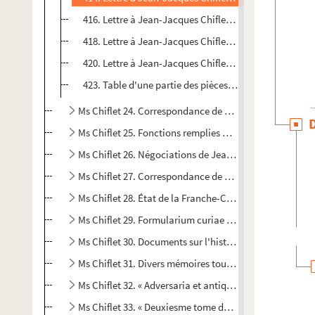
416. Lettre à Jean-Jacques Chiflet de Gevart (Gaspard)
418. Lettre à Jean-Jacques Chiflet de Nuñez (Ildefonso
420. Lettre à Jean-Jacques Chiflet de Faret (Nicolas) :
423. Table d'une partie des pièces qui sont contenue
Ms Chiflet 24. Correspondance de Jean-Jacques et de Phi
Ms Chiflet 25. Fonctions remplies par Jean-Jacques, Phi
Ms Chiflet 26. Négociations de Jean-Jacques Chiflet à
Ms Chiflet 27. Correspondance de Jules Chiflet
Ms Chiflet 28. État de la Franche-Comté pendant la se
Ms Chiflet 29. Formularium curiae archiepiscopalis Bi
Ms Chiflet 30. Documents sur l'histoire de Lorraine, et 
Ms Chiflet 31. Divers mémoires touchant le concile de 
Ms Chiflet 32. « Adversaria et antiquariae. Tomus I. »
Ms Chiflet 33. « Deuxiesme tome des Recès et papiers 