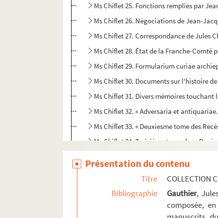
Ms Chiflet 25. Fonctions remplies par Jean
Ms Chiflet 26. Négociations de Jean-Jacq
Ms Chiflet 27. Correspondance de Jules Ch
Ms Chiflet 28. État de la Franche-Comté 
Ms Chiflet 29. Formularium curiae archie
Ms Chiflet 30. Documents sur l'histoire de
Ms Chiflet 31. Divers mémoires touchant l
Ms Chiflet 32. « Adversaria et antiquariae.
Ms Chiflet 33. « Deuxiesme tome des Recè
Ms Chiflet 34. Troisième tome des « Recès
Ms Chiflet 35. Quatrième tome des « Recès
Présentation du contenu
Ms Chiflet 36. Cinquième tome des « Recè
Titre
COLLECTION C
Ms Chiflet 37. « Composition des papiers
Bibliographie
Gauthier
, Jul
Ms Chiflet 38. Première conquête de la Fra
composée, en 
manuscrits du
Ms Chiflet 39. Gouvernement de la Franche