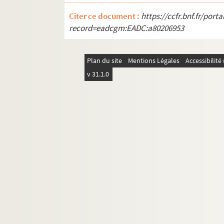
Ms Chiflet 40. « Formulaire de dépesche
Citer ce document :
https://ccfr.bnf.fr/por
Ms Chiflet 41. « Abrégé du grand inventai
record=eadcgm:EADC:a80206953
Ms Chiflet 42. Cartularium Salinense
Ms Chiflet 43. « Inventaire des tiltres de
Plan du site
Mentions Légales
Accessibilit
Ms Chiflet 44. « Diverses pièces concernans
v 31.1.0
Ms Chiflet 45. « Tome 4 de papiers import
Ms Chiflet 46. « Tome 6 de papiers import
Ms Chiflet 47. Démêlés entre la ville de 
Ms Chiflet 48. Testaments et épitaphes de
Ms Chiflet 49. Reliques et épitaphes des
Ms Chiflet 50. Antiquités ecclésiastiques 
Ms Chiflet 51. Le Saint-Suaire de Besanç
Ms Chiflet 52. « Collectanea historica 
Ms Chiflet 53. « Extrait des tiltres princi