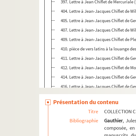
397. Lettre à Jean Chiflet de Mercuriale
404. Lettre à Jean-Jacques Chiflet de Wi
405. Lettre à Jean-Jacques Chiflet de Ge
407. Lettre à Jean-Jacques Chiflet de Wi
409. Lettre à Jean-Jacques Chiflet de P
410. pièce de vers latins à la louange des
411. Lettre à Jean-Jacques Chiflet de Gev
412. Lettre à Jean-Jacques Chiflet de Mo
414. Lettre à Jean-Jacques Chiflet de Ge
416. Lettre à Jean-Jacques Chiflet de Ge
418. Lettre à Jean-Jacques Chiflet de Nu
Présentation du contenu
420. Lettre à Jean-Jacques Chiflet de Far
Titre
COLLECTION C
423. Table d'une partie des pièces qui 
Bibliographie
Gauthier
, Jul
Ms Chiflet 24. Correspondance de Jean-Jacq
composée, en 
manuscrits du
Ms Chiflet 25. Fonctions remplies par Jean