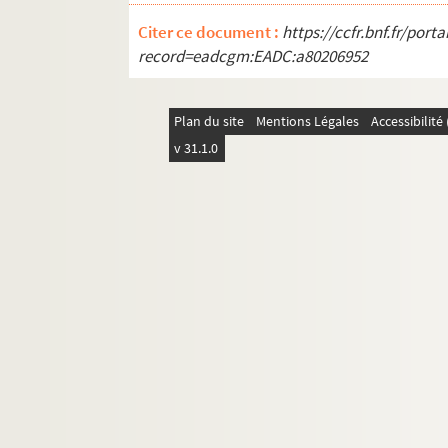
Ms Chiflet 39. Gouvernement de la Franche
Citer ce document :
https://ccfr.bnf.fr/por
Ms Chiflet 40. « Formulaire de dépesche
record=eadcgm:EADC:a80206952
Ms Chiflet 41. « Abrégé du grand inventai
Ms Chiflet 42. Cartularium Salinense
Plan du site
Mentions Légales
Accessibilit
Ms Chiflet 43. « Inventaire des tiltres de
v 31.1.0
Ms Chiflet 44. « Diverses pièces concernans
Ms Chiflet 45. « Tome 4 de papiers import
Ms Chiflet 46. « Tome 6 de papiers import
Ms Chiflet 47. Démêlés entre la ville de 
Ms Chiflet 48. Testaments et épitaphes de
Ms Chiflet 49. Reliques et épitaphes des
Ms Chiflet 50. Antiquités ecclésiastiques 
Ms Chiflet 51. Le Saint-Suaire de Besanç
Ms Chiflet 52. « Collectanea historica 