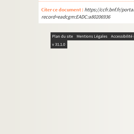
423. Table d'une partie des pièces qui 
Citer ce document :
https://ccfr.bnf.fr/por
Ms Chiflet 24. Correspondance de Jean-Jacq
record=eadcgm:EADC:a80206936
Ms Chiflet 25. Fonctions remplies par Jean
Ms Chiflet 26. Négociations de Jean-Jacq
Plan du site
Mentions Légales
Accessibilit
Ms Chiflet 27. Correspondance de Jules Ch
v 31.1.0
Ms Chiflet 28. État de la Franche-Comté 
Ms Chiflet 29. Formularium curiae archie
Ms Chiflet 30. Documents sur l'histoire de
Ms Chiflet 31. Divers mémoires touchant l
Ms Chiflet 32. « Adversaria et antiquariae.
Ms Chiflet 33. « Deuxiesme tome des Recè
Ms Chiflet 34. Troisième tome des « Recès
Ms Chiflet 35. Quatrième tome des « Recès
Ms Chiflet 36. Cinquième tome des « Recè