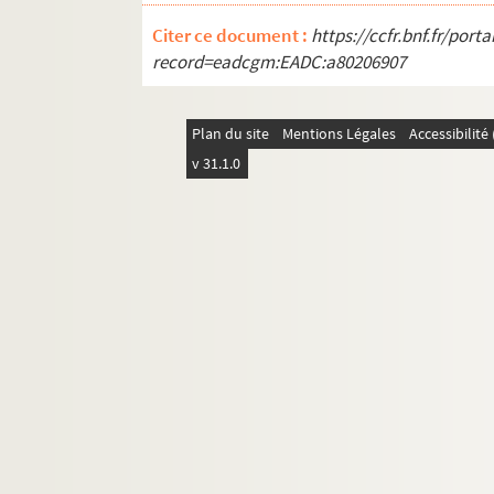
366. Lettre à Jean-Jacques Chiflet de Le 
Citer ce document :
https://ccfr.bnf.fr/por
368. Lettre à Jean-Jacques Chiflet de Me
record=eadcgm:EADC:a80206907
370. Lettre à Jean Chiflet de Dalechamp
371. Lettre à Jean Chiflet de Dalechamps
Plan du site
Mentions Légales
Accessibilit
372. Lettre à Jean Chiflet de Dalechamp
v 31.1.0
373. Lettre à Jean Chiflet de Dalechamp
374. Lettre à Jean-Jacques Chiflet de Tr
376. Lettre à Jean Chiflet de Dalechamps
379. Lettre à Jean-Jacques Chiflet de Pei
381. Lettre à Jean Chiflet de Dalechamp
382. Lettre à Jean-Jacques Chiflet de Ca
385. Lettre à Jean-Jacques Chiflet de Gev
387. Lettre à Philippe Chiflet de Roswey
389. Lettre à Philippe Chiflet de Moretus
391. Lettre à Jean-Jacques Chiflet de S