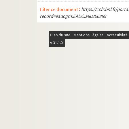
333 v°. Lettre à Jules Chiflet de Sainte-
Citer ce document :
https://ccfr.bnf.fr/por
334. Lettre à Jules Chiflet de Hozier (Char
record=eadcgm:EADC:a80206889
335. Lettre à Jules Chiflet de Sainte-Mar
336. Lettre à Jules Chiflet de Le Laboure
Plan du site
Mentions Légales
Accessibilit
338. Lettre à Jules Chiflet de Hozier (Pie
v 31.1.0
341. Lettre à Jean-Jacques Chiflet de Pei
342. Lettre à Jean-Jacques Chiflet de Du
344. Lettre à Jean-Jacques Chiflet de Le 
345. Lettre à Jean-Jacques Chiflet de Du
346. Lettre à Jean Chiflet de Dalechamp
347. Lettre à Jean-Jacques Chiflet de Du
348. Lettre à Jean Chiflet de Dalechamps
349. Lettre à Jean Chiflet de Dalechamp
351. Lettre à Jean Chiflet de Giffen (He
352. Lettre à Jean Chiflet de Dalechamps