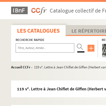
Fol. 105. Laurent Chiflet, jésuite, 1598-1658
Catalogue collectif de F
Fol. 109. Pierre-François Chiflet, jésuite, 1592-1682
Fol. 150. Lettre du parlement de Dole rappelant les ser
Fol. 159. Quatrain, en langue latine, par Henri Dupuy s
LES CATALOGUES
LE RÉPERTOIR
Fol. 160. Pièce de vers latins sur les armoiries des Chi
RECHERCHE RAPIDE
RE
Fol. 213. Approbation donnée au
Vesontio
de Jean-Jac
Fol. 215. Autorisation donnée par l'archevêque de Mali
Fol. 219. Lettre du prince Thomas de Savoie promettan
Fol. 225. Lettre de l'abbé Jean de Watteville recomman
Accueil CCFr
119 v°. Lettre à Jean Chiflet de Giffen (Herbert va
>
Fol. 246. Lettre écrite
in extremis
à son neveu par le P
Fol. 295. Lettre de Daniel Heinsius à Henri Dupuy. 27 
Fol. 355. Signatures apostoliques au sujet de bénéfices
119 v°. Lettre à Jean Chiflet de Giffen (Herbert 
Fol. 423. Table d'une partie des pièces qui sont cont
non folioté. page de titre