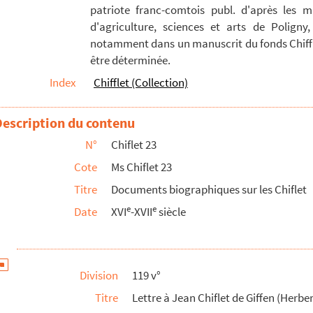
patriote franc-comtois publ. d'après les m
iphanius : Altorf, 25 juin 1586
d'agriculture, sciences et arts de Poligny,
 : Paris, 22 janvier 1622
notamment dans un manuscrit du fonds Chiffle
être déterminée.
 : Paris, 13 mai 1620
Index
Chifflet (Collection)
) : Paris, 24 mars 1619
) : Paris, 16 septembre 1620
Description du contenu
) : Paris, 9 décembre 1621
N°
Chiflet 23
ie : convocation aux États de Franche-Comté ; Bruxe...
Cote
Ms Chiflet 23
ierre-Gaucher de) : Paris, 29 août 1651
Titre
Documents biographiques sur les Chiflet
ijon, 22 janvier 1663
e
e
Date
XVI
-XVII
siècle
el) : Bourg, 8 janvier 1655
ainessuyt, 12 septembre 1659
ainessuyt, 17 septembre 1659
Division
119 v°
inessuyt, 9 octobre 1659
Titre
Lettre à Jean Chiflet de Giffen (Herber
inessuyt, 25 octobre 1659