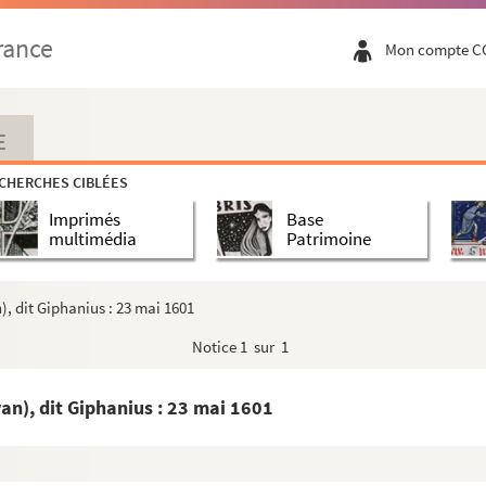
rance
Mon compte C
vices de la famille de Maubouhans, alliée aux Chiflet, ...
ur un portrait de Philippe Chiflet (1623)
E
flet, par Henry Prévost, roi d'armes du nom d'Artois (...
CHERCHES CIBLÉES
ques Chiflet par le P. André Blaird, minime
Imprimés
Base
nes pour la célébration, par Philippe Chiflet, du mariag...
multimédia
Patrimoine
t à Ferdinand d'Andelot son appui pour Philippe Chiflet. ...
dant à son frère Charles, alors à Madrid, la candidature...
n), dit Giphanius : 23 mai 1601
. d'Orchamps, général des Minimes. Madrid, 7 juin 1658
Notice
1 sur 1
octobre 1630
 ecclésiastiques sollicités et obtenus par Jacques de S...
van), dit Giphanius : 23 mai 1601
enues dans ce volume