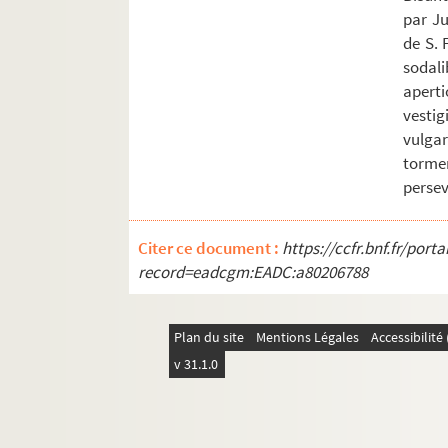
Ms Chiflet 61. « Rudimenta practica juris 
par Ju
de S. 
Ms Chiflet 62. « Volume contenant plusieur
sodal
Ms Chiflet 63. « Police militaire, ou recu
apert
Ms Chiflet 64. Epitaphes recueillies dans l
vestig
vulgar
Ms Chiflet 65. « Pièces historiques cérémon
torme
Ms Chiflet 66. « Pièces historiques cérémon
persev
Ms Chiflet 67. « Pièces historiques cérémon
Ms Chiflet 68. « Pièces historiques cérémo
Citer ce document :
https://ccfr.bnf.fr/por
Ms Chiflet 69. Supplément aux recueils d
record=eadcgm:EADC:a80206788
Plan du site
Mentions Légales
Accessibilit
v 31.1.0