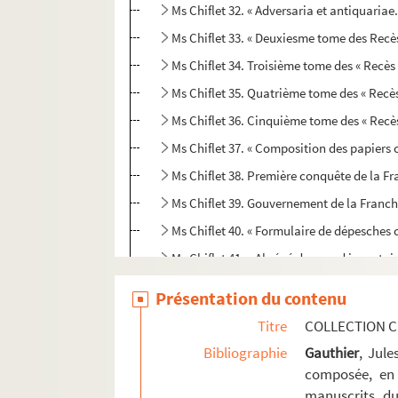
Ms Chiflet 32. « Adversaria et antiquariae.
Ms Chiflet 33. « Deuxiesme tome des Recè
Ms Chiflet 34. Troisième tome des « Recès
Ms Chiflet 35. Quatrième tome des « Recès
Ms Chiflet 36. Cinquième tome des « Recè
Ms Chiflet 37. « Composition des papiers
Ms Chiflet 38. Première conquête de la Fra
Ms Chiflet 39. Gouvernement de la Franche
Ms Chiflet 40. « Formulaire de dépesche
Ms Chiflet 41. « Abrégé du grand inventai
Ms Chiflet 42. Cartularium Salinense
Présentation du contenu
Ms Chiflet 43. « Inventaire des tiltres de
Titre
COLLECTION C
Ms Chiflet 44. « Diverses pièces concernans
Bibliographie
Gauthier
, Jul
Ms Chiflet 45. « Tome 4 de papiers import
composée, en 
manuscrits du
Ms Chiflet 46. « Tome 6 de papiers import